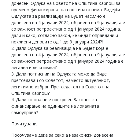
донесен. Одлука на Советот на Општина Карпош за
времено финансирање на општината нема. Бидејќи
Одлуката за реализација на Буџет насилно е
донесена на 4 јануари 2024, објавена на 9 јануари, а е
со важност ретроактивно од 1 јануари 2024 година,
дали и како, согласно закон, ќе бидат оправдани и
покриени деновите од 1 до 9 јануари 2024?!
2. Дали Одлука за реализација на Буџет која е
донесена на 4 јануари 2024, објавена на 9 јануари, а е
со важност ретроактивно од 1 јануари 2024 година е
легална и легитимна?
3. Дали потписник на Одлуката може да биде
претседавач со Советот, наместо актуелниот,
легитимно избран Претседател на Советот на
Општина Карпош?
4. Дали со ова не е прекршен Законот за
финансирање на единиците на локалната
самоуправа?
Почитувани,
Посочуваме дека за секоја незаконски донесена