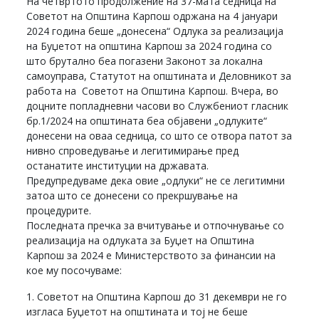
На четвртото продолжение на 37-мата седница на
Советот на Општина Карпош одржана на 4 јануари
2024 година беше „донесена“ Одлука за реализација
на Буџетот на општина Карпош за 2024 година со
што брутално беа погазени Законот за локална
самоуправа, Статутот на општината и Деловникот за
работа на Советот на Општина Карпош. Вчера, во
доцните попладневни часови во Службениот гласник
бр.1/2024 на општината беа објавени „одлуките“
донесени на оваа седница, со што се отвора патот за
нивно спроведување и легитимирање пред
останатите институции на државата.
Предупредуваме дека овие „одлуки“ не се легитимни
затоа што се донесени со прекршување на
процедурите.
Последната пречка за вчитување и отпочнување со
реализација на одлуката за Буџет на Општина
Карпош за 2024 е Министерството за финансии на
кое му посочуваме:
1. Советот на Општина Карпош до 31 декември не го
изгласа Буџетот на општината и тој не беше