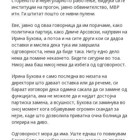
стореното и нерегуларното работење, бидејќи сите
институции на прогон, јавно обвинителство, МВР
итн. Ги штитат пошто се нивни пулени.
Еве, јавно од оваа говорница да им порачаме, како
политичка партија, како Димче Арсовски, најпрвин на
Ирина Бухова, а потоа и на сите други кои си дадоа
оставки и мислеа дека тука им завршила
одговорноста, нема да биде така. Ниту едно дело
нема да помине неказнето. Бидете сигурни во тоа.
Никој ама баш никој нема да избега од одговорност.
Ирина Бухова е само последна во низата на
директори што даваат оставка или да речеме, си
бараат изговори дека одамна сакала да си замине од
функцијата, ама не можеле да и најдат достојна
партиска замена, а всушност, Бухова си заминува во
оној момент кога објавуваме огромен скандал за
нејзе, каде што дозволила приватна очна болница да
оперира на диво.
Одговорност мора да има. Уште еднаш го повикувам