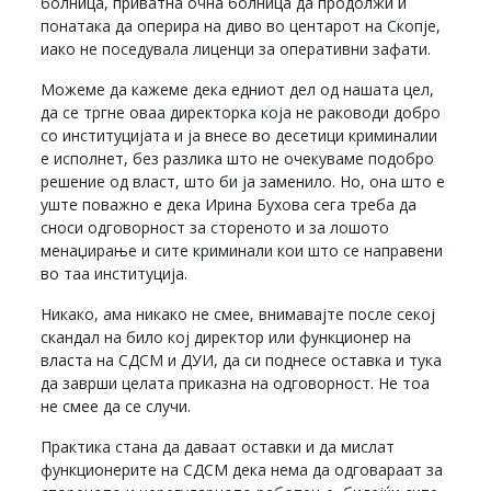
болница, приватна очна болница да продолжи и
понатака да оперира на диво во центарот на Скопје,
иако не поседувала лиценци за оперативни зафати.
Можеме да кажеме дека едниот дел од нашата цел,
да се тргне оваа директорка која не раководи добро
со институцијата и ја внесе во десетици криминалии
е исполнет, без разлика што не очекуваме подобро
решение од власт, што би ја заменило. Но, она што е
уште поважно е дека Ирина Бухова сега треба да
сноси одговорност за стореното и за лошото
менаџирање и сите криминали кои што се направени
во таа институција.
Никако, ама никако не смее, внимавајте после секој
скандал на било кој директор или функционер на
власта на СДСМ и ДУИ, да си поднесе оставка и тука
да заврши целата приказна на одговорност. Не тоа
не смее да се случи.
Практика стана да даваат оставки и да мислат
функционерите на СДСМ дека нема да одговараат за