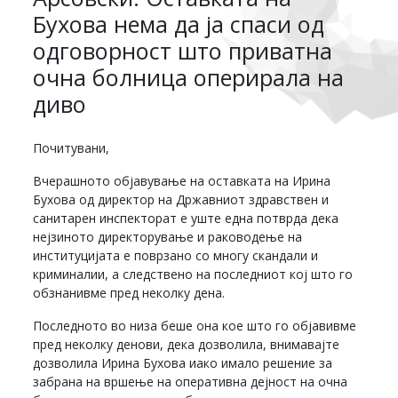
Бухова нема да ја спаси од
одговорност што приватна
очна болница оперирала на
диво
Почитувани,
Вчерашното објавување на оставката на Ирина
Бухова од директор на Државниот здравствен и
санитарен инспекторат е уште една потврда дека
нејзиното директорување и раководење на
институцијата е поврзано со многу скандали и
криминалии, а следствено на последниот кој што го
обзнанивме пред неколку дена.
Последното во низа беше она кое што го објавивме
пред неколку денови, дека дозволила, внимавајте
дозволила Ирина Бухова иако имало решение за
забрана на вршење на оперативна дејност на очна