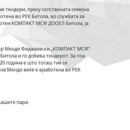
ме тендери, преку сопствената семејна
ботена во РЕК Битола, во службата за
работен КОМПАКТ МСФ ДООЕЛ Битола, ја
лидер Менде Фидановски „КОМПАКТ МСФ“
Битола и го добива тендерот. За тоа
020 година е што тогаш тие се
 на Менде веќе е вработена во РЕК
вашите пари.