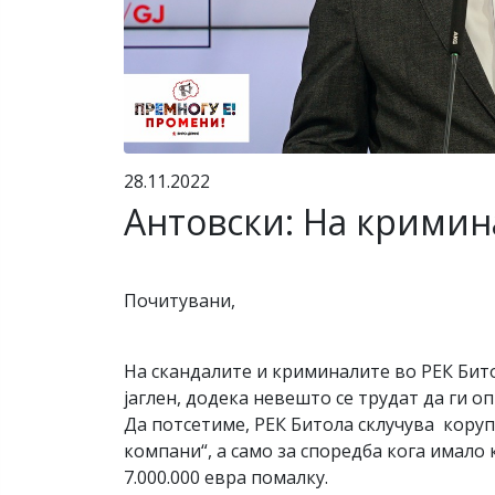
28.11.2022
Антовски: На кримин
Почитувани,
На скандалите и криминалите во РЕК Бито
јаглен, додека невешто се трудат да ги о
Да потсетиме, РЕК Битола склучува коруп
компани“, а само за споредба кога имало 
7.000.000 евра помалку.