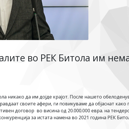
алите во РЕК Битола им нема
ла никако да им дојде крајот. После нашето обелодену
правдаат своите афери, ги повикуваме да објаснат како
тивен договор во висина од 20.000.000 евра. на тенде
конкуренција за истата намена во 2021 година РЕК Битол