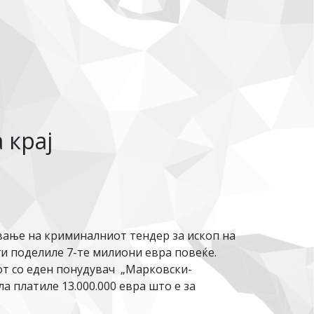
 крај
вање на криминалниот тендер за ископ на
 ги поделиле 7-те милиони евра повеќе.
рот со еден понудувач „Марковски-
а платиле 13.000.000 евра што е за