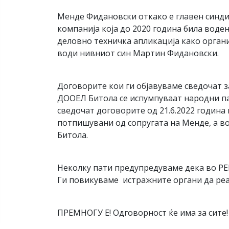
Менде Фидановски откако е главен синдик
компанија која до 2020 година била воден
деловно техничка апликација како орган
води нивниот син Мартин Фидановски.
Договорите кои ги објавуваме сведочат 
ДООЕЛ Битола се испумпуваат народни пар
сведочат договорите од 21.6.2022 година 
потпишувани од сопругата на Менде, а во
Битола.
Неколку пати предупредуваме дека во РЕК
Ги повикуваме истражните органи да реаг
ПРЕМНОГУ Е! Одговорност ќе има за сите!