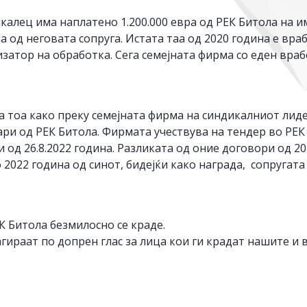
алец има наплатено 1.200.000 евра од РЕК Битола на и
а од неговата сопруга. Истата таа од 2020 година е вра
изатор на обработка. Сега семејната фирма со еден в
за тоа како преку семејната фирма на синдикалниот 
и од РЕК Битола. Фирмата учествува на тендер во РЕК 
и од 26.8.2022 година. Разликата од оние договори од 2
 2022 година од синот, бидејќи како награда, сопругата
 Битола безмилосно се краде.
ираат по допрен глас за лица кои ги крадат нашите и 