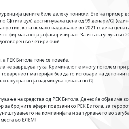
куренција цените биле далеку пониски. Ете на пример 
по GJ(гига џул) достигнувала цена од 99 денари/GJ (еди
 Напротив, кога немало наддавање во 2021 година ценат
 со фирмата која ја фаворизираат. За истата услуга во 
 договорен во четири очи!
, а РЕК Битола тоне се повеќе.
а не завршува тука. Криминалот е многу поголем при р
товарениот материјал без да го истовари на депониите з
еколкукратно ја надминува цената по GJ.
мпување на средства од РЕК Битола. Денес ќе објавиме 
 за бројните афери поврзани со РЕК Битола, за тероро
 уништувањето на компанијата и за туркањето во загуба
 места во ЕЛЕМ!