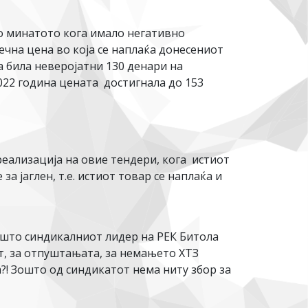
во минатото кога имало негативно
нечна цена во која се наплаќа донесениот
а била неверојатни 130 денари на
2022 година цената достигнала до 153
еализација на овие тендери, кога истиот
а јаглен, т.е. истиот товар се наплаќа и
зошто синдикалниот лидер на РЕК Битола
т, за отпуштањата, за немањето ХТЗ
?! Зошто од синдикатот нема ниту збор за