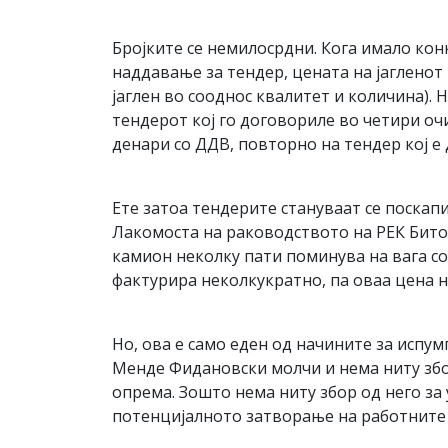
Бројките се немилосрдни. Кога имало кон
наддавање за тендер, цената на јагленот 
јаглен во сооднос квалитет и количина).
тендерот кој го договориле во четири очи
денари со ДДВ, повторно на тендер кој е
Ете затоа тендерите стануваат се поскапи
Лакомоста на раководството на РЕК Битол
камион неколку пати поминува на вага со 
фактурира неколкукратно, па оваа цена н
Но, ова е само еден од начините за испу
Менде Фидановски молчи и нема ниту збор
опрема. Зошто нема ниту збор од него за
потенцијалното затворање на работните