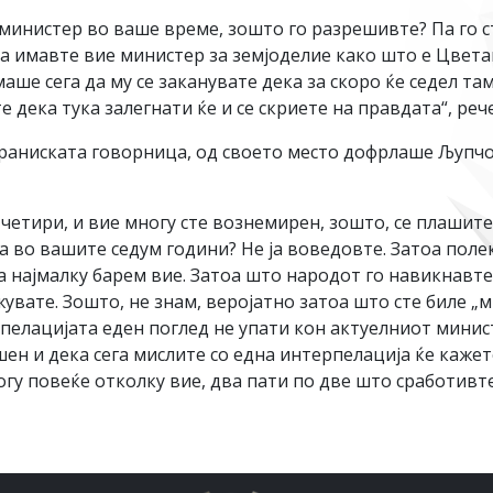
инистер во ваше време, зошто го разрешивте? Па го ст
Да имавте вие министер за земјоделие како што е Цвет
аше сега да му се заканувате дека за скоро ќе седел там
 дека тука залегнати ќе и се скриете на правдата“, рече
браниската говорница, од своето место дофрлаше Љупчо
 четири, и вие многу сте вознемирен, зошто, се плашит
а во вашите седум години? Не ја воведовте. Затоа поле
, а најмалку барем вие. Затоа што народот го навикнавт
увате. Зошто, не знам, веројатно затоа што сте биле „
елацијата еден поглед не упати кон актуелниот минист
шен и дека сега мислите со една интерпелација ќе каже
гу повеќе отколку вие, два пати по две што сработивте