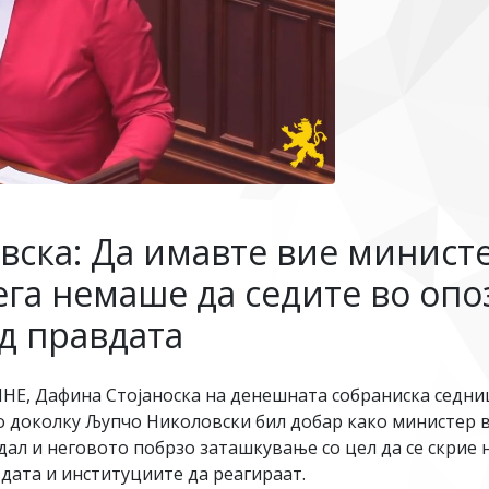
вска: Да имавте вие министе
ега немаше да седите во опо
д правдата
Е, Дафина Стојаноска на денешната собраниска седни
о доколку Љупчо Николовски бил добар како министер в
дал и неговото побрзо заташкување со цел да се скрие н
вдата и институциите да реагираат.