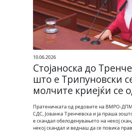
10.06.2026
Стојаноска до Тренче
што е Трипуновски с
молчите криејќи се о
Пратеничката од редовите на ВМРО-ДПМН
СДС, Јованка Тренчевска и ја праша зошт
е скандал обелоденувањето на некој скан
некој скандал и веднаш да се повика пра