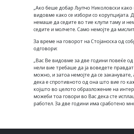
„Ако беше добар Љупчо Николовски како м
видовме како се избори со корупцијата. 
немаше да седите во тие клупи таму и нем
седите и молчете. Само немојте да мислите
За време на говорот на Стојаноска од со
одговори:
„Вас Ве видовме за две години повеќе од
нели вие требаше да ја воведете правдат
можно, и затоа немојте да се заканувате
дека е спротивното од она што вие го каж
којшто во целото образложение на интерп
можеби тоа говори во Вас дека сте испла
работел. За две години има сработено мно