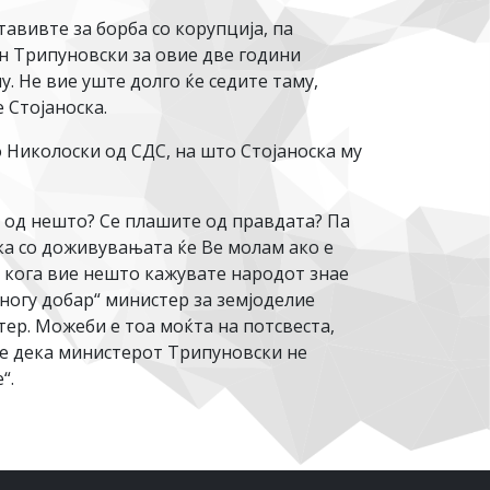
авивте за борба со корупција, па
ан Трипуновски за овие две години
у. Не вие уште долго ќе седите таму,
 Стојаноска.
 Николоски од СДС, на што Стојаноска му
е од нешто? Се плашите од правдата? Па
ка со доживувањата ќе Ве молам ако е
е кога вие нешто кажувате народот знае
многу добар“ министер за земјоделие
ер. Можеби е тоа моќта на потсвеста,
те дека министерот Трипуновски не
“.