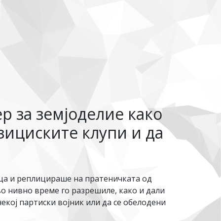
р за земјоделие како
зициските клупи и да
ца и реплицираше на пратеничката од
о нивно време го разрешиле, како и дали
екој партиски војник или да се обелодени