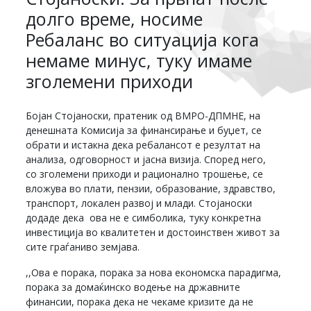
долго време, носиме
Ребаланс во ситуација кога
немаме минус, туку имаме
зголемени приходи
Бојан Стојаноски, пратеник од ВМРО-ДПМНЕ, на
денешната Комисија за финансирање и буџет, се
обрати и истакна дека ребалансот е резултат на
анализа, одговорност и јасна визија. Според него,
со зголемени приходи и рационално трошење, се
вложува во плати, пензии, образование, здравство,
транспорт, локален развој и млади. Стојаноски
додаде дека ова не е симболика, туку конкретна
инвестиција во квалитетен и достоинствен живот за
сите граѓаниво земјава.
,,Ова е порака, порака за нова економска парадигма,
порака за домаќинско водење на државните
финансии, порака дека не чекаме кризите да не