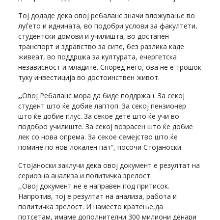
Тој додаде дека овој ребаланс значи вложување во
луѓето и иднината, во подобри услови за факултети,
студентски домови и училишта, во достапен
транспорт и здравство за сите, без разлика каде
живеат, во поддршка за културата, енергетска
независност и младите. Според него, ова не е трошок
туку инвестиција во достоинствен живот.
,,
Овој Ребаланс мора да биде поддржан. За секој
студент што ќе добие лаптоп. За секој пензионер
што ќе добие плус. За секое дете што ќе учи во
подобро училиште. За секој возрасен што ќе добие
лек со нова опрема. За секое семејство што ќе
помине по нов локален пат“, посочи Стојаноски.
Стојаноски заклучи дека овој документ е резултат на
сериозна анализа и политичка зрелост:
,,Овој документ не е направен под притисок.
Напротив, тој е резултат на анализа, работа и
политичка зрелост. И наместо кратење,да
потсетам, имаме дополнителни 300 милиони денари