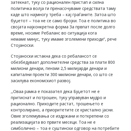
затекнат, туку со рационален пристап и силна
политичка волја ги пренасочуваме средствата таму
каде што најмногу треба – кај граѓаните. Затоа што
буџетот – тоа не се само бројки. Тоа е политика во
својата најконкретна форма За првпат после долго
време, носиме Ребаланс во ситуација кога
немаме минус, туку имаме зголемени приходи“, рече
Стојаноски.
Стојаноски истакна дека со ребалансот се
обезбедуваат дополнителни средства за плати 800
милиони денари, пензии 2,5 милијарди денари и
капитални проекти 300 милиони денари, со што се
засилува економскиот развој.
,,Оваа рамка е показател дека Буџетот не е
притиснат и потрошен, туку управуван мудро и
рационално. Приходите растат, трошењето е
контролирано, а приоритетите се кристално јасни.
Овие зголемувања се издржани и поткрепени со
реализацијата во првите месеци. Тоа не е
симболично – тоа е суштински одговор на потребите