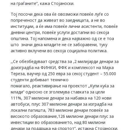
на граѓаните“, кажа Стојаноски.
Тој посочи дека ова ќе овозможи повеќе луѓе со
попреченост да живеат во заедницата, а не во
институции, а ќе има повеќе лични асистенти, повеќе
дневни центри, повеќе услуги достапни во секоја
општина. Тој напомена и дека најважно од се е тоа
што значи дека младите не се заборавени, туку
активно вклучени во секоја социјална политика.
,,Се обезбедуваат средства за ,2 милијарди денари за
доизградба на ФИНКИ, ФФК и комплексот на Мајка
Тереза, ваучер од 250 евра за секој студент – 55.000
студенти добиваат техничко
помагало, реактивирање на проектот „Купи куќа за
млади“ односно се зголемува ставката за цели
111%, 307 милиони денари за набавка на 120 нови
автобуси, плус 307 милиони денари за изградба на
локални патишта, 783 милиони денари повеќе за
високото образование,126 милиони денари плус за
инвестиции во образованието, над 80 милиони
денари за поддршка на спортот“, истакна Стојаноски.