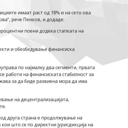
ициите имаат раст од 18% и на сето ова
ва“, рече Пенков, и додаде:
 процентни поени додека стапката на
екти и обезбедување финансиска
управа по најмалку два сегменти, првата
се работи на финансиската стабилност за
жава за да биде развиена мора да има
ување на децентрализацијата,
те.
 од друга страна е продолжување на
 кои што се по директни јурисдикција на