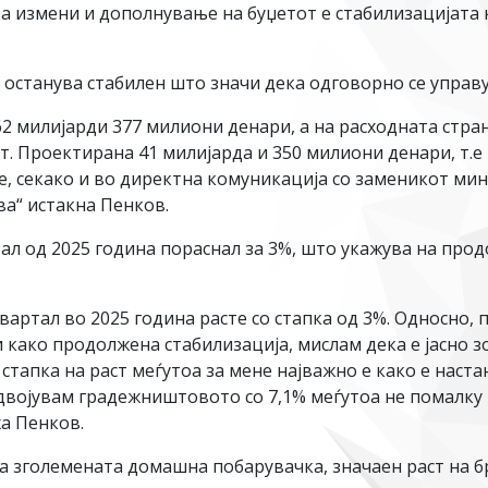
а измени и дополнување на буџетот е стабилизацијата ко
останува стабилен што значи дека одговорно се управу
62 милијарди 377 милиони денари, а на расходната стр
. Проектирана 41 милијарда и 350 милиони денари, т.е
 секако и во директна комуникација со заменикот мини
а“ истакна Пенков.
л од 2025 година пораснал за 3%, што укажува на прод
квартал во 2025 година расте со стапка од 3%. Односно
 како продолжена стабилизација, мислам дека е јасно з
тапка на раст меѓутоа за мене најважно е како е настан
здвојувам градежништовото со 7,1% меѓутоа не помалку
жа Пенков.
на зголемената домашна побарувачка, значаен раст на 