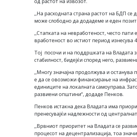
од растот на извозот.
,,На расходната страна растот на БДП се
може слободно да додадеме и еден позитив
,,Стапката на невработеност, често пати
вработеност во истиот период изнесува 4
Тој посочи и на поддршката на Владата
стабилност, бидејќи според него, развие
,,Многу значајна продолжува и останува 
е да се овозможи финансирање на инфраст
единиците на локалната самоуправа. Зат
развиени општини“, додаде Пенков.
Пенков истакна дека Владата има приори
пренесувајќи надлежности од централната
,,Врвниот приоритет на Владата се разви
процесот на децентрализација, тоа значи