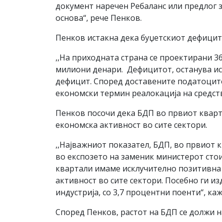
документ наречен Ребаланс или предлог з
основа“, рече Пенков.
Пенков истакна дека буџетскиот дефицит 
,,На приходната страна се проектирани 3
милиони денари. Дефицитот, останува ист
дефицит. Според доставените податоците,
економски термин реалокација на средств
Пенков посочи дека БДП во првиот кварта
економска активност во сите сектори.
,,Најважниот показател, БДП, во првиот 
во експозето на заменик министерот стои
квартали имаме исклучително позитивна с
активност во сите сектори. Посебно ги и
индустрија, со 3,7 процентни поенти“, ка
Според Пенков, растот на БДП се должи 