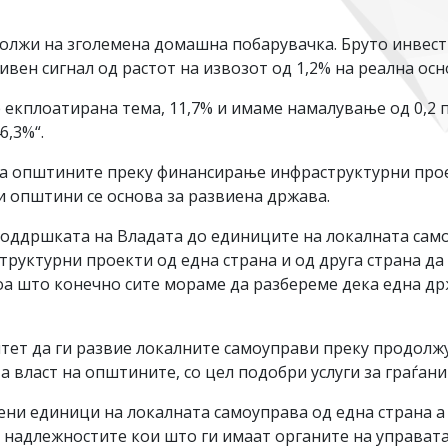
 должи на зголемена домашна побарувачка. Бруто инвест
ен сигнал од растот на извозот од 1,2% на реална осно
 е екплоатирана тема, 11,7% и имаме намалување од 0,2
6,3%“.
 за општините преку финансирање инфраструктурни про
ни општини се основа за развиена држава.
поддршката на Владата до единиците на локалната само
руктурни проекти од една страна и од друга страна да 
оа што конечно сите мораме да разбереме дека една др
тет да ги развие локалните самоуправи преку продолж
 власт на општините, со цел подобри услуги за граѓани
ени единици на локалната самоуправа од една страна а
 надлежностите кои што ги имаат органите на управата