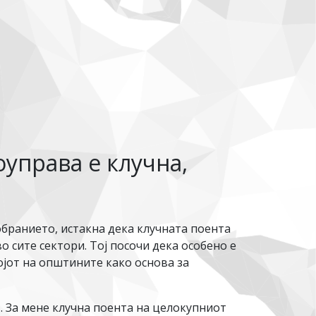
управа е клучна,
бранието, истакна дека клучната поента
о сите сектори. Тој посочи дека особено е
ојот на општините како основа за
П. За мене клучна поента на целокупниот