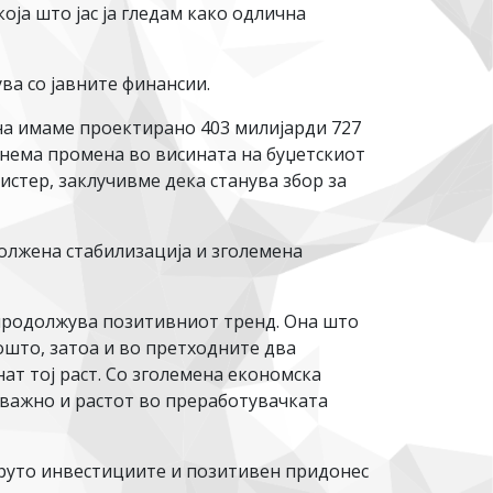
ја што јас ја гледам како одлична
ва со јавните финансии.
ана имаме проектирано 403 милијарди 727
 нема промена во висината на буџетскиот
стер, заклучивме дека станува збор за
олжена стабилизација и зголемена
, продолжува позитивниот тренд. Она што
ошто, затоа и во претходните два
ат тој раст. Со зголемена економска
 важно и растот во преработувачката
бруто инвестициите и позитивен придонес