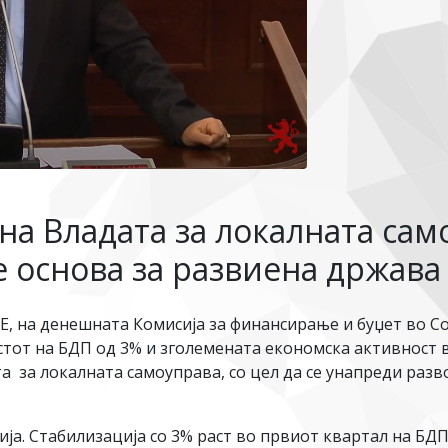
а Владата за локалната само
 основа за развиена држава
 на денешната Комисија за финансирање и буџет во Со
стот на БДП од 3% и зголемената економска активност в
а за локалната самоуправа, со цел да се унапреди разв
ција. Стабилизација со 3% раст во првиот квартал на БД