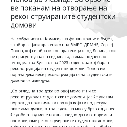
ве поканам на отворање на
реконструираните студентски
домови
На собраниската Комисија за финансирање и буџет,
за збор се јави пратеникот на ВМРО-ДПМНЕ, Сергеј
Попов, кој се обрати кон пратениците од Левица, кои
не присуствуваа на седницата, а имаа поднесено
амандман за Буџетот за 2025 година, за кој бараат
реконструкција на студентски домови. Попов им
порача дека веќе реконструкцијата на студентските
домови се изведува.
„Со оглед на тоа дека во овој момент ни се
реконструираат студентските домови, јас ќе упатам
порака до политичката партија која ги поднесува
овие амандмани, а тоа е дека за многу брзо од денес
ќе добијат од мене покана заедно да ги отвориме и
промовираме реконструираните студентски домови,
којшто во текот на наредната година ќе го добијат