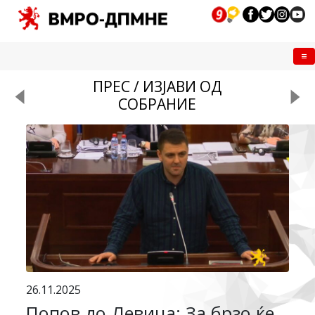
Me
ПРЕС / ИЗЈАВИ ОД
СОБРАНИЕ
26.11.2025
Попов до Левица: За брзо ќе