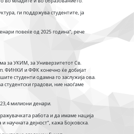
то во младите и во образованието.
ктура, ги поддржува студентите, ја
енари повеќе од 2025 година“, рече
ма за УКИМ, за Универзитетот Св.
п. ФИНКИ и ФФК конечно ќе добијат
шите студенти одамна го заслужија ова.
а студентски градови, ние наоѓаме
823,4 милиони денари.
тражувачката работа и да имаме нација
и научната дејност“, кажа Бојковска.