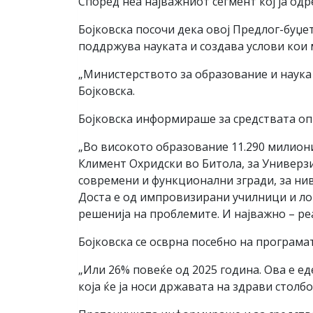
Според неа најважниот сегмент кој ја о
Бојковска посочи дека овој Предлог-буџет
поддржува науката и создава услови кои 
„Министерството за образование и наука 
Бојковска.
Бојковска информираше за средствата оп
„Во високото образование 11.290 милион
Климент Охридски во Битола, за Универз
современи и функционални згради, за нив
Доста е од импровизирани училници и лош
решенија на проблемите. И најважно – ре
Бојковска се осврна посебно на програма
„Или 26% повеќе од 2025 година. Ова е е
која ќе ја носи државата на здрави столб