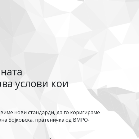
вната
ава услови кои
виме нови стандарди, да го коригираме
ана Бојковска, пратеничка од ВМРО-