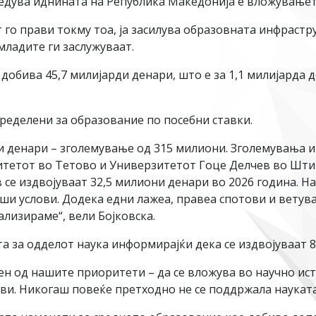
дредува иднината на Република Македонија е вложување
 го прави токму тоа, ја засилува образовната инфрастру
младите ги заслужуваат.
добива 45,7 милијарди денари, што е за 1,1 милијарда д
ределени за образование по посебни ставки.
и денари – зголемување од 315 милиони. Зголемувања и
итетот во Тетово и Универзитетот Гоце Делчев во Шти
 се издвојуваат 32,5 милиони денари во 2026 година. На
и услови. Додека едни лажеа, правеа спотови и ветува
ализираме“, вели Бојковска.
та за одделот наука информирајќи дека се издвојуваат 
ден од нашите приоритети – да се вложува во научно ис
ови. Никогаш повеќе претходно не се поддржала науката 