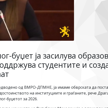
лог-буџет ја засилува образо
оддржува студентите и созд
аат
едводено од ВМРО-ДПМНЕ, ја имаме обврската да поста
достоинството на институциите и граѓаните, рече Драг
ог-буџетот за 2026.