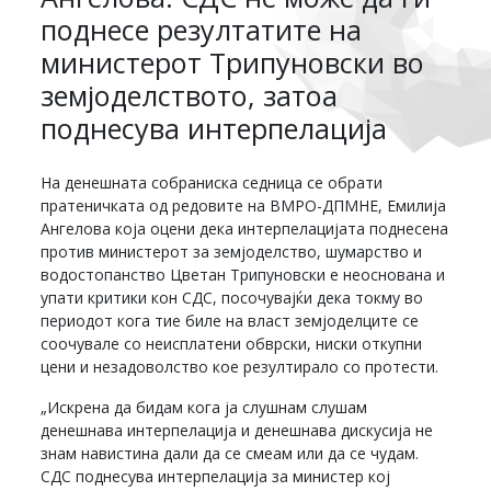
поднесе резултатите на
министерот Трипуновски во
земјоделството, затоа
поднесува интерпелација
На денешната собраниска седница се обрати
пратеничката од редовите на ВМРО-ДПМНЕ, Емилија
Ангелова која оцени дека интерпелацијата поднесена
против министерот за земјоделство, шумарство и
водостопанство Цветан Трипуновски е неоснована и
упати критики кон СДС, посочувајќи дека токму во
периодот кога тие биле на власт земјоделците се
соочувале со неисплатени обврски, ниски откупни
цени и незадоволство кое резултирало со протести.
„Искрена да бидам кога ја слушнам слушам
денешнава интерпелација и денешнава дискусија не
знам навистина дали да се смеам или да се чудам.
СДС поднесува интерпелација за министер кој