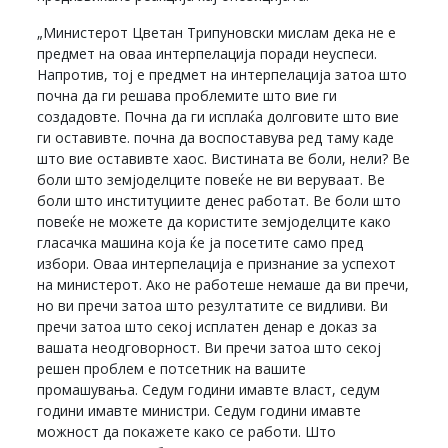
„Министерот Цветан Трипуновски мислам дека не е
предмет на оваа интерпелација поради неуспеси.
Напротив, тој е предмет на интерпелација затоа што
почна да ги решава проблемите што вие ги
создадовте. Почна да ги исплаќа долговите што вие
ги оставивте. почна да воспоставува ред таму каде
што вие оставивте хаос. Вистината ве боли, нели? Ве
боли што земјоделците повеќе не ви веруваат. Ве
боли што институциите денес работат. Ве боли што
повеќе не можете да користите земјоделците како
гласачка машина која ќе ја посетите само пред
избори. Оваа интерпелација е признание за успехот
на министерот. Ако не работеше немаше да ви пречи,
но ви пречи затоа што резултатите се видливи. Ви
пречи затоа што секој исплатен денар е доказ за
вашата неодговорност. Ви пречи затоа што секој
решен проблем е потсетник на вашите
промашувања. Седум години имавте власт, седум
години имавте министри. Седум години имавте
можност да покажете како се работи. Што