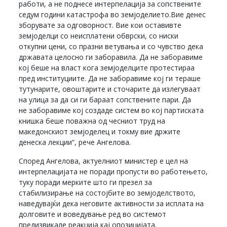
работи, а не поднесе интерпелација за сопствените
седум години катастрофа во земјоделието.Вие денес
зборувате за одговорност. Вие кои оставивте
земјоделци со неисплатени обврски, со ниски
откупни цени, со празни ветувања и со чувство дека
државата целосно ги заборавила. Да не заборавиме
кој беше на власт кога земјоделците протестираа
пред институциите. Да не заборавиме кој ги тераше
тутунарите, овоштарите и сточарите да излегуваат
на улица за да си ги бараат сопствените пари. Да
не заборавиме кој создаде систем во кој партиската
книшка беше поважна од чесниот труд на
македонскиот земјоделец и токму вие држите
денеска лекции“, рече Ангелова.
Според Ангелова, актуелниот министер е цел на
интерпелацијата не поради пропусти во работењето,
туку поради мерките што ги презел за
стабилизирање на состојбите во земјоделството,
наведувајќи дека неговите активности за исплата на
долговите и воведување ред во системот
предизвикале реакција кај опозицијата.