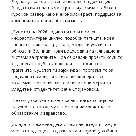
Додаде дека тоа е јасен и непобитен доказ дека
Владата има план, има стратегија и има стабилен
курс кон развој, како и економски раст, поддршка за
компаниите и нови работни места.
„Буџетот за 2026 година ни носи и силен
инфраструктурен циклус, подобри патишта, нова
енергетска инфраструктура, модерни училишта,
обновени болници, нови водоводи и канализациони
системи за граѓаните. Тоа се реални проекти коишто
ќе донесат поубав и поквалитетен живот на
граѓаните. Буџетот ги зајакнува и програмите за
социјална помош, ги штити пензионерите со
зголемување на пензиите и носи нови мерки за
младите и студентите“, рече Стојановски.
Посочи дека ова е шанса за вистинска социјална
сигурност со зголемување на овие средства за
образование и здравство.
„Владата покажува дека и таму не штеди и таму е
местото од каде што државата и најмногу добива.