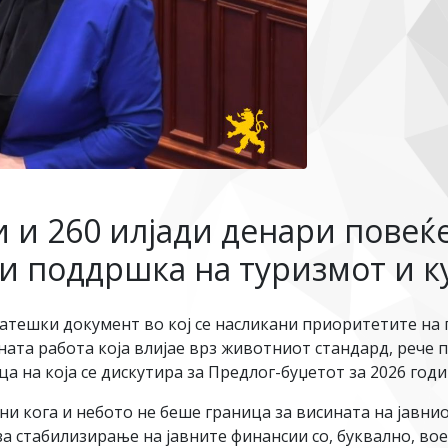
 и 260 илјади денари повеќе
 и поддршка на туризмот и к
ратешки документ во кој се насликани приоритетите на 
ната работа која влијае врз животниот стандард, реч
 на која се дискутира за Предлог-буџетот за 2026 годи
и кога и небото не беше граница за висината на јавнио
 за стабилизирање на јавните финансии со, буквално, 