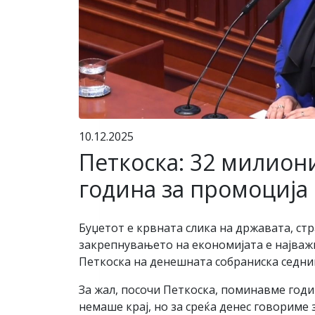
10.12.2025
Петкоска: 32 милиони
година за промоција
Буџетот е крвната слика на државата, ст
закрепнувањето на економијата е најваж
Петкоска на денешната собраниска седница
За жал, посочи Петкоска, поминавме годин
немаше крај, но за среќа денес говориме