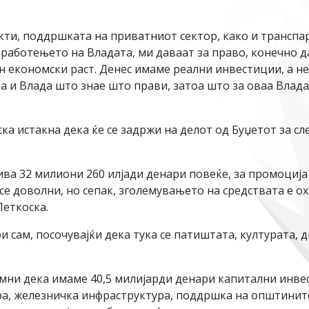
ти, поддршката на приватниот сектор, како и транспар
работењето на Владата, ми даваат за право, конечно д
 економски раст. Денес имаме реални инвестиции, а не
 и Влада што знае што прави, затоа што за оваа Влада
а истакна дека ќе се задржи на делот од Буџетот за сл
ива 32 милиони 260 илјади денари повеќе, за промоција
 се доволни, но сепак, зголемувањето на средствата е 
Петкоска.
 сам, посочувајќи дека тука се патиштата, културата, 
омни дека имаме 40,5 милијарди денари капитални инвес
а, железничка инфраструктура, поддршка на општините,