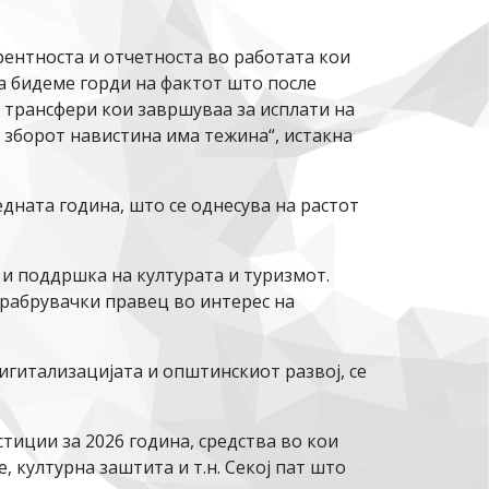
ентноста и отчетноста во работата кои
а бидеме горди на фактот што после
 трансфери кои завршуваа за исплати на
 зборот навистина има тежина“, истакна
едната година, што се однесува на растот
 и поддршка на културата и туризмот.
охрабрувачки правец во интерес на
дигитализацијата и општинскиот развој, се
тиции за 2026 година, средства во кои
 културна заштита и т.н. Секој пат што