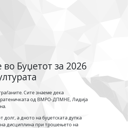
 во Буџетот за 2026
ултурата
граѓаните. Сите знаеме дека
е пратеничката од ВМРО-ДПМНЕ, Лидија
на.
т долг, а дното на буџетската дупка
воена дисциплина при трошењето на