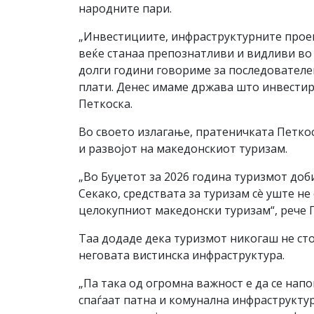
народните пари.
„Инвестициите, инфраструктурните проек
веќе станаа препознатливи и видливи во 
долги години говориме за последователен
плати. Денес имаме држава што инвестира
Петкоска.
Во своето излагање, пратеничката Петкоск
и развојот на македонскиот туризам.
„Во Буџетот за 2026 година туризмот доб
Секако, средствата за туризам сè уште не
целокупниот македонски туризам“, рече 
Таа додаде дека туризмот никогаш не стои
неговата вистинска инфраструктура.
„Па така од огромна важност е да се нап
спаѓаат патна и комунална инфраструктур