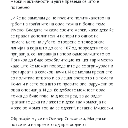
мерки и активности и уште презема се што е
потребно.
„И ќе ве замолам да не правите политиканство на
грбот на граѓаните на оваа тажна и болна тема.
Имено, Владата ги кажа своите мерки, кажа дека ќе
се прават дополнителни напори по однос на
помагањето на луѓето, отворена е телефонска
линија на која што до сега 107 од повредените се
пријавија, се направија напори одморалиштето во
Пониква да биде рехабилитационен центар и место
каде што ќе можат повредените да се згрижуваат и
третираат на секаков начин. И ве молам прекинете
со политиканството и со лешинарството на темата
Кочани и сето ова што го правите вие, здружени во
оваа опозиција. И да, ќе добиете можност оваа
точка да биде прва на дневен ред, за да видат
граѓаните дека ги лажете и дека таа комисија не
може во моментов да се одржи“, истакна Мицевски.
Обраќајќи му се на Оливер Спасовски, Мицевски
потсети и на времето од претходниот