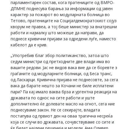
парламентарен состав, кога пратениците од ВМРО-
ДПМНЕ поднесува барања за информации од јавен
карактер за пожарот во модуларната болница во
Тетово, пратениците на Социјалдемократскиот сојуз
кворум не правеа, а тој беше министер за внатрешни
работи и најмалку што можеше да направи, да
поднесе кривични пријави за одредени луѓе, наместо
кабелот да е крив.
„Употребив благ збор политиканство, затоа што
седум министри од претходните две влади има во
вашите редови. Јас не видов вака вие да се боревте з
граѓаните од модуларните болници, од Беса транс,
од Ласкарци. Кривична пријава не поднесовте, за сега
вака да барате нешто за Кочани не биле исплатени
пари? Па кај имало ваква брза и ургентна реакција на
државата по однос на сите работи и уште
дополнително ќе долевате масло на огнот, сега ние
поднесуваме закон. Не се секирајте, владата
постапува од првиот ден на оваа трагична несреќа
која се случи во државата, сочувствуваме со сите и
ќе бидат најдени решенија и модели. Ама Оливер