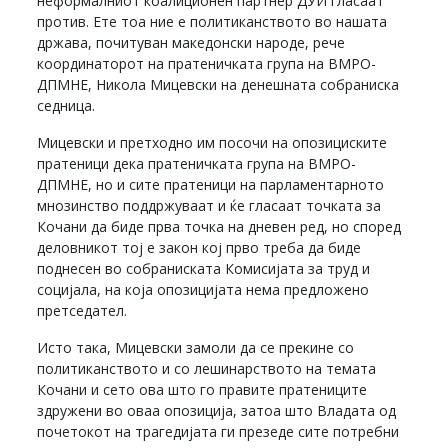
неформалниот коалиционен партнер ДУИ гласаат
против. Ете тоа ние е политиканството во нашата
држава, почитуван македонски народе, рече
координаторот на пратеничката група на ВМРО-
ДПМНЕ, Никола Мицевски на денешната собраниска
седница.
Мицевски и претходно им посочи на опозициските
пратеници дека пратеничката група на ВМРО-
ДПМНЕ, но и сите пратеници на парламентарното
мнозинство поддржуваат и ќе гласаат точката за
Кочани да биде прва точка на дневен ред, но според
деловникот тој е закон кој прво треба да биде
поднесен во собраниската Комисијата за труд и
социјала, на која опозицијата нема предложено
претседател.
Исто така, Мицевски замоли да се прекине со
политиканството и со лешинарството на темата
Кочани и сето ова што го правите пратениците
здружени во оваа опозиција, затоа што Владата од
почетокот на трагедијата ги презеде сите потребни