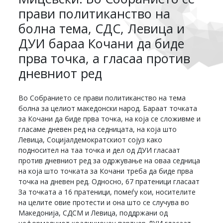
прави политиканство на
болна тема, СДС, Левица и
ДУИ бараа Кочани да биде
прва точка, а гласаа против
дневниот ред
Во Собранието се прави политиканство на тема
болна за целиот македонски народ. Бараат точката
за Кочани да биде прва точка, на која се сложивме и
гласаме дневен ред на седницата, на која што
Левица, Социјалдемократскиот сојуз како
подносител на таа точка и дел од ДУИ гласаат
против дневниот ред за одржување на оваа седница
на која што точката за Кочани треба да биде прва
точка на дневен ред. Односно, 67 пратеници гласаат
За точката а 16 пратеници, помеѓу кои, носителите
на целите овие протести и она што се случува во
Македонија, СДСМ и Левица, поддржани од