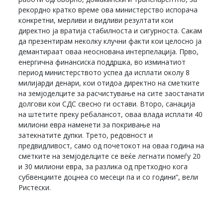
рекордно кратко време ова министерство испорача
конкретни, мерливи и видливи резултати кои
директно ја вратија стабилноста и сигурноста. Сакам
да презентирам неколку клучни факти кои целосно ја
демантираат оваа неоснована интерпелација. Прво,
енергична финансиска поддршка, во изминатиот
период министерството успеа да исплати околу 8
милијарди денари, кои отидоа директно на сметките
на земјоделците за расчистување на сите заостанати
долгови кои СДС свесно ги остави. Второ, санација
на штетите преку ребалансот, оваа влада исплати 40
милиони евра наменети за покривање на
затекнатите дупки. Трето, редовност и
предвидливост, само од почетокот на оваа година на
сметките на земјоделците се веќе легнати помеѓу 20
и 30 милиони евра, за разлика од претходно кога
субвенциите доцнеа со месеци па и со години“, вели
Ристески.