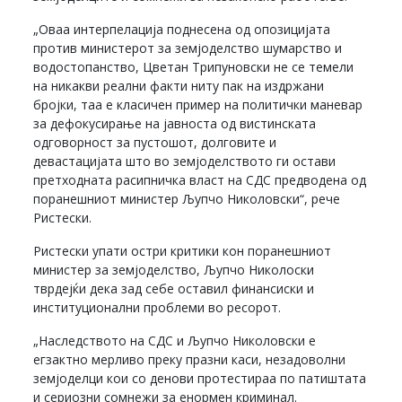
„Оваа интерпелација поднесена од опозицијата
против министерот за земјоделство шумарство и
водостопанство, Цветан Трипуновски не се темели
на никакви реални факти ниту пак на издржани
бројки, таа е класичен пример на политички маневар
за дефокусирање на јавноста од вистинската
одговорност за пустошот, долговите и
девастацијата што во земјоделството ги остави
претходната расипничка власт на СДС предводена од
поранешниот министер Љупчо Николовски“, рече
Ристески.
Ристески упати остри критики кон поранешниот
министер за земјоделство, Љупчо Николоски
тврдејќи дека зад себе оставил финансиски и
институционални проблеми во ресорот.
„Наследството на СДС и Љупчо Николовски е
егзактно мерливо преку празни каси, незадоволни
земјоделци кои со денови протестираа по патиштата
и сериозни сомнежи за енормен криминал.