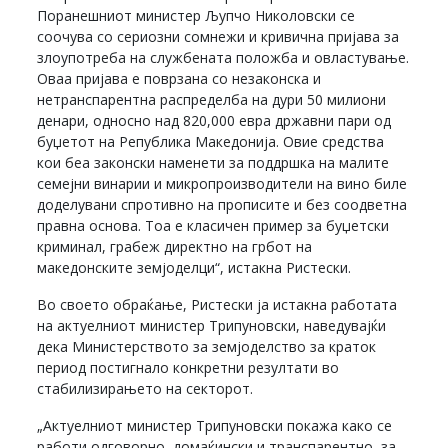
Поранешниот министер Љупчо Николовски се
соочува со сериозни сомнежи и кривична пријава за
злоупотреба на службената положба и овластување.
Оваа пријава е поврзана со незаконска и
нетранспарентна распределба на дури 50 милиони
денари, односно над 820,000 евра државни пари од
буџетот на Република Македонија. Овие средства
кои беа законски наменети за поддршка на малите
семејни винарии и микропроизводители на вино биле
доделувани спротивно на прописите и без соодветна
правна основа. Тоа е класичен пример за буџетски
криминал, грабеж директно на грбот на
македонските земјоделци“, истакна Ристески.
Во своето обраќање, Ристески ја истакна работата
на актуелниот министер Трипуновски, наведувајќи
дека Министерството за земјоделство за краток
период постигнало конкретни резултати во
стабилизирањето на секторот.
„Актуелниот министер Трипуновски покажа како се
работи одговорно, домаќински и транспарентно, за