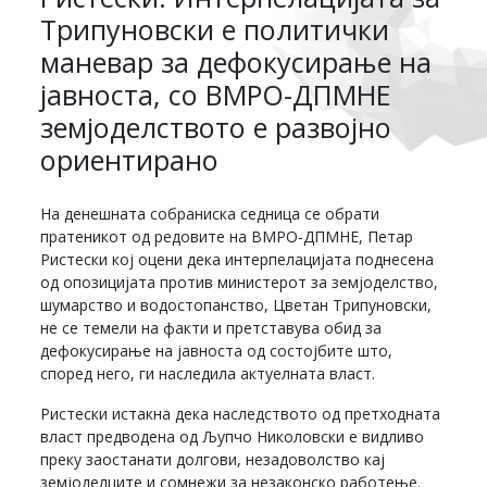
Трипуновски е политички
маневар за дефокусирање на
јавноста, со ВМРО-ДПМНЕ
земјоделството е развојно
ориентирано
На денешната собраниска седница се обрати
пратеникот од редовите на ВМРО-ДПМНЕ, Петар
Ристески кој оцени дека интерпелацијата поднесена
од опозицијата против министерот за земјоделство,
шумарство и водостопанство, Цветан Трипуновски,
не се темели на факти и претставува обид за
дефокусирање на јавноста од состојбите што,
според него, ги наследила актуелната власт.
Ристески истакна дека наследството од претходната
власт предводена од Љупчо Николовски е видливо
преку заостанати долгови, незадоволство кај
земјоделците и сомнежи за незаконско работење.