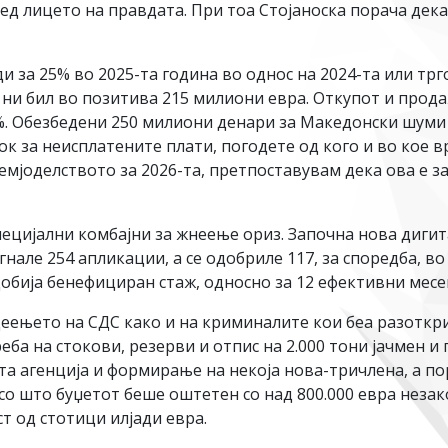
д лицето на правдата. При тоа Стојаноска порача дека 
и за 25% во 2025-та година во однос на 2024-та или трг
 ни бил во позитива 215 милиони евра. Откупот и прод
5%. Обезбедени 250 милиони денари за Македонски шуми
ок за неисплатените плати, погодете од кого и во кое 
мјоделството за 2026-та, претпоставувам дека ова е за
специјални комбајни за жнеење ориз. Започна нова диги
нале 254 апликации, а се одобриле 117, за споредба, во
обија бенефициран стаж, односно за 12 ефективни месец
адеењето на СДС како и на криминалите кои беа разотк
еба на стокови, резерви и отпис на 2.000 тони јачмен и
а агенција и формирање на некоја нова-тричлена, а п
, со што буџетот беше оштетен со над 800.000 евра нез
т од стотици илјади евра.