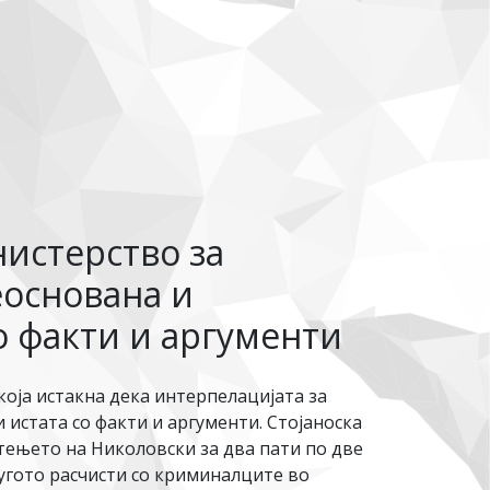
нистерство за
еоснована и
о факти и аргументи
оја истакна дека интерпелацијата за
 истата со факти и аргументи. Стојаноска
ењето на Николовски за два пати по две
ругото расчисти со криминалците во