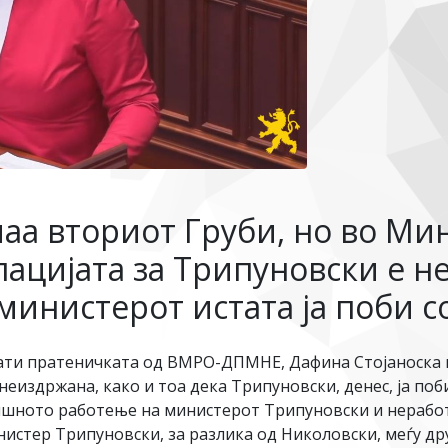
маа вториот Груби, но во Ми
лацијата за Трипуновски е н
министерот истата ја поби с
ати пратеничката од ВМРО-ДПМНЕ, Дафина Стојаноска к
издржана, како и тоа дека Трипуновски, денес, ја поби
ишното работење на министерот Трипуновски и неработ
нистер Трипуновски, за разлика од Николовски, меѓу д