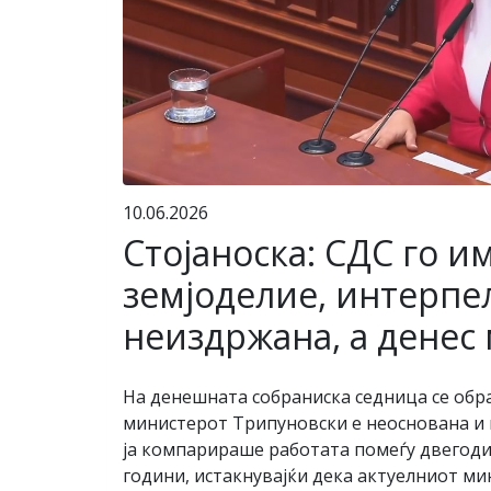
10.06.2026
Стојаноска: СДС го и
земјоделие, интерпе
неиздржана, а денес 
На денешната собраниска седница се обр
министерот Трипуновски е неоснована и не
ја компарираше работата помеѓу двегод
години, истакнувајќи дека актуелниот ми