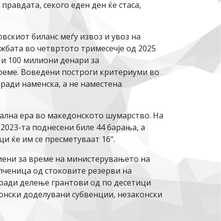
правдата, секого еден ден ќе стаса,
овскиот биланс меѓу извоз и увоз на
ажбата во четвртото тримесечје од 2025
 и 100 милиони денари за
време. Воведени построги критериуми во
ради наменска, а не наместена
тална ера во македонското шумарство. На
 2023-та поднесени биле 44 барања, а
и ќе им се пресметуваат 16“.
риени за време на министерувањето на
 пченица од стоковите резерви на
оради делење грантови од по десетици
аконски доделувани субвенции, незаконски