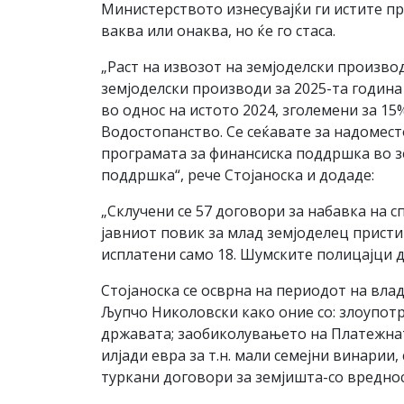
Министерството изнесувајќи ги истите пре
ваква или онаква, но ќе го стаса.
„Раст на извозот на земјоделски производ
земјоделски производи за 2025-та година
во однос на истото 2024, зголемени за 1
Водостопанство. Се сеќавате за надомест
програмата за финансиска поддршка во зе
поддршка“, рече Стојаноска и додаде:
„Склучени се 57 договори за набавка на 
јавниот повик за млад земјоделец пристиг
исплатени само 18. Шумските полицајци д
Стојаноска се осврна на периодот на вл
Љупчо Николовски како оние со: злоупотр
државата; заобиколувањето на Платежнат
илјади евра за т.н. мали семејни винарии
туркани договори за земјишта-со вреднос