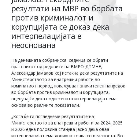
резултати на МВР во борбата
против криминалот и
корупцијата се доказ дека
интерпелацијата е
неоснована
На денешната собраниска седница се обрати
пратеникот од редовите на ВМРО-ДПМНЕ,
Александар Јамалов кој истакна дека резултатите на
Министерството за внатрешни работи во
изминатиот период покажуваат значителен напредок
во борбата против криминалот и корупцијата,
оценувајќи дека поднесената интерпелација нема
основа во реалните показатели.
„Кога ќе ги погледнеме резултатите на
Министерството за внатрешни работи за 2024, 2025
и 2026 една половина станува јасно дека оваа
интерпелација нема допирна точка со реалноста. Во