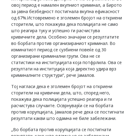
овој период е намален вкупниот криминал, а Бирото
за јавна безбедност постигнала вкупна ефикасност
од 67%.Истовремено е зголемен бројот на откриени
сторители, што покажува дека полицијата не само
што реагира туку и успешно ги расчистува
кривичните дела. Особено значајни се резултатите
во борбата против организираниот криминал. Во
изминатиот период се сузбиени повеќе од 30
организирани криминални групи. Ова не се
статистики на институцијата која потфрлила. Ова се
резултати на институција која директно удира врз
криминалните структури“, рече Јамалов.
Тој нагласи дека е зголемен бројот на откриени
сторители на кривични дела, што, според него,
покажува дека полицијата успешно реагира и ги
расчистува случаите. Осврнувајќи се на борбата
против корупцијата, Јамалов рече дека се постигнати
резултати какви што одамна не биле забележани.
„Во борбата против корупцијата се постигнати
резултати, како што одамна не се забележани.