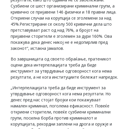
Сузбиени се шест организирани криминални групи, а
кривично се пријавени 146 физички и 18 правни лица.
Откриени случаи на корупција се зголемени за над
45%.Регистрирани се околу 500 кривични дела што
претставуваат раст од над 76%, а бројот на
пријавени сторители е зголемен за дури 160%. Ова
покажува дека денес никој не е недопирлив пред
законот“, истакна Јамалов.
Во завршницата од своето обраќање, пратеникот
оцени дека интерпелацијата треба да биде
инструмент за утврдување одговорност кога нема
резултати, а не кога институциите бележат напредок.
„Интерпелацијата треба да биде инструмент за
утврдување одговорност кога нема резултати. Но
денес пред нас стојат бројки кои покажуваат
намален криминал, поголема ефикасност. Повеќе
откриени сторители, повеќе сузбиени криминални
групи, посилна борба против криминалот и
корупцијата, рекордни заплени на дрога и оружје и