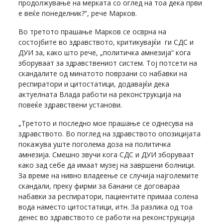
продолжување на мерката со оглед на тоа дека први
е веќе понеделник?“, рече Марков.
Во третото прашање Марков се осврна на
состојбите во здравството, критикувајќи ги СДС и
ДУИ за, како што рече, „политичка амнезија“ кога
зборуваат за здравствениот систем. Тој потсети на
скандалите од минатото поврзани со набавки на
респиратори и цитостатици, додавајќи дека
актуелната Влада работи на реконструкција на
повеќе здравствени установи.
„Третото и последно мое прашање се однесува на
здравството. Во поглед на здравството опозицијата
покажува уште поголема доза на политичка
амнезија. Смешно звучи кога СДС и ДУИ зборуваат
како зад себе да имаат музеј на завршени болници.
За време на нивно владеење се случија најголемите
скандали, преку фирми за банани се договараа
набавки за респиратори, пациентите примаа солена
вода наместо цитостатици, итн. За разлика од тоа
денес во здравството се работи на реконструкција