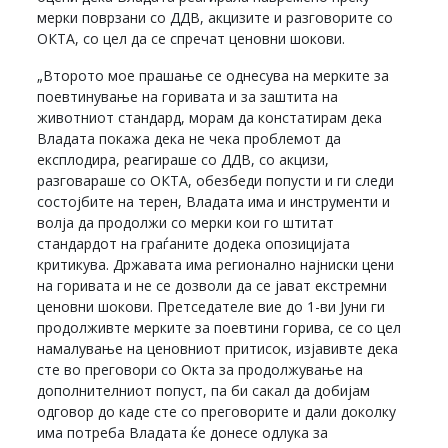
мерки поврзани со ДДВ, акцизите и разговорите со
ОКТА, со цел да се спречат ценовни шокови.
„Второто мое прашање се однесува на мерките за
поевтинување на горивата и за заштита на
животниот стандард, морам да констатирам дека
Владата покажа дека не чека проблемот да
експлодира, реагираше со ДДВ, со акцизи,
разговараше со ОКТА, обезбеди попусти и ги следи
состојбите на терен, Владата има и инструменти и
волја да продолжи со мерки кои го штитат
стандардот на граѓаните додека опозицијата
критикува. Државата има регионално најниски цени
на горивата и не се дозволи да се јават екстремни
ценовни шокови. Претседателе вие до 1-ви Јуни ги
продолживте мерките за поевтини горива, се со цел
намалување на ценовниот притисок, изјавивте дека
сте во преговори со Окта за продолжување на
дополнителниот попуст, па би сакал да добијам
одговор до каде сте со преговорите и дали доколку
има потреба Владата ќе донесе одлука за