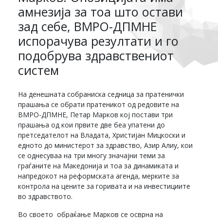
амнезија за тоа што остави
зад себе, ВМРО-ДПМНЕ
испорачува резултати и го
подобрува здравствениот
систем
На денешната собраниска седница за пратенички
прашања се обрати пратеникот од редовите на
ВМРО-ДПМНЕ, Петар Марков кој постави три
прашања од кои првите две беа упатени до
претседателот на Владата, Христијан Мицкоски и
едното до министерот за здравство, Азир Алиу, кои
се однесуваа на три многу значајни теми за
граѓаните на Македонија и тоа за динамиката и
напредокот на реформската агенда, мерките за
контрола на цените за горивата и на инвестициите
во здравството.
Во своето обраќање Марков се осврна на