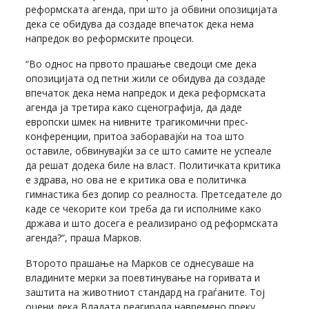
реформската агенда, при што ја обвини опозицијата
дека се обидува да создаде впечаток дека нема
напредок во реформските процеси.
“Во однос на првото прашање сведоци сме дека
опозицијата од петни жили се обидува да создаде
впечаток дека нема напредок и дека реформската
агенда ја третира како сценографија, да даде
европски шмек на нивните трагикомични прес-
конференции, притоа заборавајќи на тоа што
оставиле, обвинувајќи за се што самите не успеале
да решат додека биле на власт. Политичката критика
е здрава, но ова не е критика ова е политичка
гимнастика без допир со реалноста. Претседателе до
каде се чекорите кои треба да ги исполниме како
држава и што досега е реализирано од реформската
агенда?“, праша Марков.
Второто прашање на Марков се однесуваше на
владините мерки за поевтинување на горивата и
заштита на животниот стандард на граѓаните. Тој
оцени дека Владата реагирала навремено преку