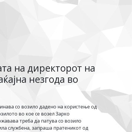
ата на директорот на
ќајна незгода во
динава со возило дадено на користење од
озилото во кое се возел Зарко
ржавава треба да патува со возило
ила службена, запраша пратеникот од