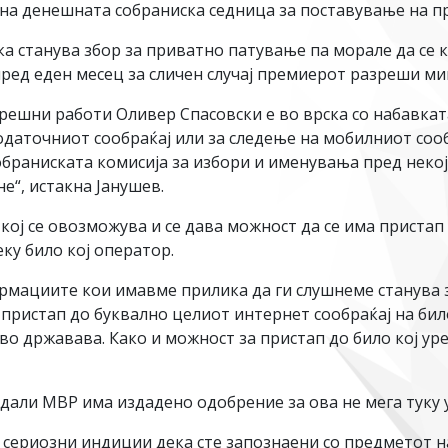
а денешната собраниска седница за поставување на п
а станува збор за приватно патување па морале да се к
пред еден месец за сличен случај премиерот разреши ми
ешни работи Оливер Спасовски е во врска со набавкат
одаточниот сообраќај или за следење на мобилниот соо
 собраниската комисија за избори и именувања пред нек
е“, истакна Јанушев.
о кој се овозможува и се дава можност да се има пристап
еку било кој оператор.
формациите кои имавме прилика да ги слушнеме станува з
пристап до буквално целиот интернет сообраќај на било
во државава. Како и можност за пристап до било кој ур
 дали МВР има издадено одобрение за ова не мега туку
 сериозни индиции дека сте запознаени со предметот н