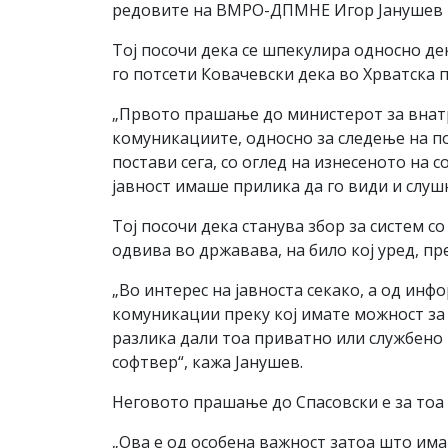
редовите на ВМРО-ДПМНЕ Игор Јанушев н
Тој посочи дека се шпекулира односно дек
го потсети Ковачевски дека во Хрватска 
„Првото прашање до министерот за внатр
комуникациите, односно за следење на п
постави сега, со оглед на изнесеното на
јавност имаше прилика да го види и слушн
Тој посочи дека станува збор за систем с
одвива во државава, на било кој уред, пр
„Во интерес на јавноста секако, а од ин
комуникации преку кој имате можност за 
разлика дали тоа приватно или службено 
софтвер“, кажа Јанушев.
Неговото прашање до Спасовски е за тоа
„Ова е од особена важност затоа што има