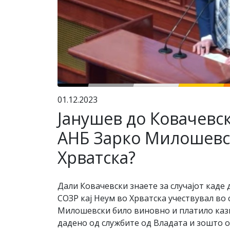
01.12.2023
Јанушев до Ковачевск
АНБ Зарко Милошевск
Хрватска?
Дали Ковачевски знаете за случајот кад
СОЗР кај Неум во Хрватска учествувал во 
Милошевски било виновно и платило казна
дадено од службите од Владата и зошто о