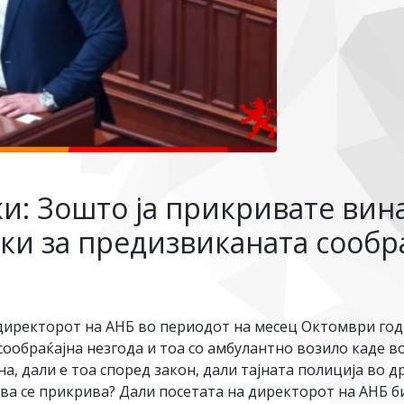
и: Зошто ја прикривате вин
и за предизвиканата сообра
е директорот на АНБ во периодот на месец Октомври го
сообраќајна незгода и тоа со амбулантно возило каде в
, дали е тоа според закон, дали тајната полиција во д
ва се прикрива? Дали посетата на директорот на АНБ б