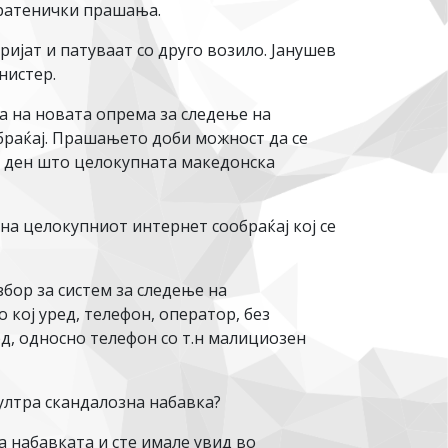
ратенички прашања.
ријат и патуваат со друго возило. Јанушев
нистер.
а на новата опрема за следење на
браќај. Прашањето доби можност да се
ој ден што целокупната македонска
 на целокупниот интернет сообраќај кој се
бор за систем за следење на
 кој уред, телефон, оператор, без
ед, односно телефон со т.н малициозен
 ултра скандалозна набавка?
а набавката и сте имале увид во