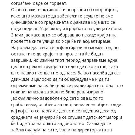
сограѓани овде се гордеат.
Освен нашите активности поврзани со овој објект,
како што можевте да забележите сеуште не сме
финиширале со градежната офанзива која што се
води овде во Усје околу изградбата на улиците нови.
Значи јас како што се обврзав до некаде крајот на
пролетта сите улици во Усје ќе ги асфалтираме.
Најголем дел сега се асфалтирани во моментов, но
останатите до крајот на пролетта ќе бидат
завршени, но изминатиот период направивме една
целосна реконструкција на едно детско катче, така
што нашиот концепт е од населба во населба да се
движиме и целосно да ги обезбедуваме и да ги
опремуваме населбите да се реализира сето она што
години наназад за жал не било реализирано.
Јас сум лично задоволен од сето ова што го
сработивме, особено за овој велелепен објект овде
кај кој што се наоѓаме денес и се надевам дека од
средината на јануари ќе се слушаат детскиот џагор и
ќе биде тоа на општо задоволство. Сакам да се
заблагодарам на сите, еве и на директорката за