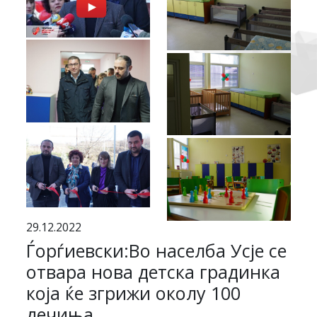
29.12.2022
Ѓорѓиевски:Во населба Усје се
отвара нова детска градинка
која ќе згрижи околу 100
дечиња