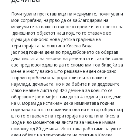
Почитувани претставници на медиумите, почитувани
мои сограѓани, најпрво да се заблагодарам на
медиумите за вашето одвоено време и интересот за
денешниот објектот наш којшто го ставаме во
функција односно нова детска градинка на
територијата на општина Кисела Вода.
Јас пред година дена во предизборието се обврзав
дека листата на чекање на дечињата и така би сакал
еве предновогодишно да го споменам тоа бидејќи за
мене е многу важно што решаваме еден сериозно
горлив проблем и за родителите и за нашите
најмлади, дечињата, но и за бабите и за дедовците.
Иако имавме листа од 420 дечиња за коешто се
обврзавме јас и мојот тим да за 4 години ја сведеме
на 0, морам да истакнам дека изминатава година,
годинава која што поминува ова ни е втор објект кој
што го отвараме на територија на општина Кисела
Вода и во моментов на листата за чекање имаме
помалку од 80 дечиња. Исто така работиме на уште
еден објект на територијата на општина Кисела