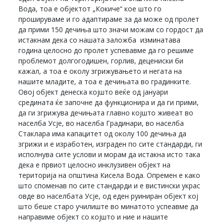
Вода, тоа е објектот „Кокиче“ кое што го
прошируваме и го адаптираме за да може од пролет
да прими 150 дечиња што значи можам со гордост да
истакнам дека со нашата заложба изминатава
година целосно до пролет успевавме да го решиме
проблемот долгогодишен, горлив, децениски би
кажал, а тоа е околу згрижувањето и негата на
нашите младите, а тоа е дечињата во градинките.
Овој објект денеска којшто веќе од јануари
средината ќе започне да функционира и да ги прими,
да ги згрижува дечињата главно којшто живеат во
населба Усје, во населба Градинари, во населба
Стаклара има капацитет од околу 100 дечиња да
згрижи и е изработен, изграден по сите стандарди, ги
исполнува сите услови и морам да истакна исто така
дека е првиот целосно инклузивен објект на
територија на општина Кисела Вода. Опремен е како
што споменав по сите стандарди и е вистински украс
овде во населбата Усје, од еден руиниран објект кој
што беше старо училиште во минатото успеавме да
направиме објект со којшто и ние и нашите