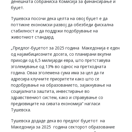
денешната собраниска Комисија за финансирање и
буџет.
Тушевска посочи дека целта на овој буџет е да
поттикне економски развој да обезбеди фискална
стабилност и да поддржи подобрување на
животниот стандард.
„Предлог-буџетот за 2025 година Македонија е еден
од најамбициозните досега, со планирани вкупни
приходи од 6,5 милијарди евра, што претставува
зголемување од 13% во однос на претходната
година. Оваа зголемена сума има за цел да ги
адресира клучните приоритети како што се
подобрување на образованието, зајакнување на
социјалната заштита, инвестирање во
здравствениот систем, како и справување со
предизвиците на сивата економија“ нагласи
Тушевска.
Тушевска додаде дека во предлог буџетот на
Македонија за 2025 година секторот образование