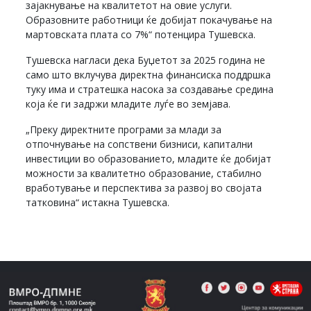
зајакнување на квалитетот на овие услуги.
Образовните работници ќе добијат покачување на
мартовската плата со 7%“ потенцира Тушевска.
Тушевска нагласи дека Буџетот за 2025 година не
само што вклучува директна финансиска поддршка
туку има и стратешка насока за создавање средина
која ќе ги задржи младите луѓе во земјава.
„Преку директните програми за млади за
отпочнување на сопствени бизниси, капитални
инвестиции во образованието, младите ќе добијат
можности за квалитетно образование, стабилно
вработување и перспектива за развој во својата
татковина“ истакна Тушевска.