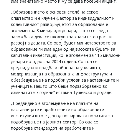
има значително место и му се дава посебен акцент.
„Образованието е основен столб на секое
општество и е клучен фактор за индивидуалниот и
колективниот развој.Буџетот за образование е
зголемен за 3 милијарди денари, с што се гледа
заложбата дека се вложува за квалитетен раст и
развој на децата. Со овој буџет министерството за
образование ги има еден од највисоките буџети за
капитални инвестиции, кој е зголемен за 115 милиони
денари во однос на 2024 година. Со тоа се
предвидува изградба и обнова на училишта,
модернизација на образовната инфраструктура и
обезбедување на подобри услови за наставниците и
учениците. Нешто што беше подзаборавено во
изминатите 7 години“ истакна Тушевска и додаде:
„Предвидено е зголемување на платите на
наставниците и вработените во образовните
институции што е дел од пошироката политика за
подобрување на јавниот сектор. Со ова се
подобрува стандардот на вработените и