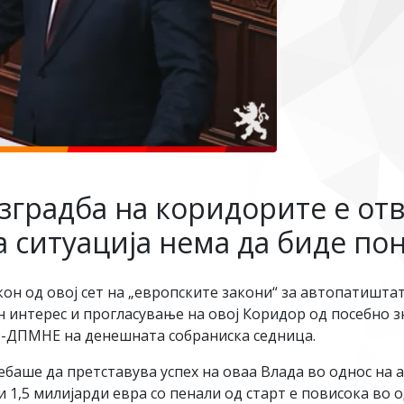
изградба на коридорите е от
на ситуација нема да биде по
акон од овој сет на „европските закони“ за автопатишт
ен интерес и прогласување на овој Коридор од посебно 
О-ДПМНЕ на денешната собраниска седница.
ебаше да претставува успех на оваа Влада во однос на 
и 1,5 милијарди евра со пенали од старт е повисока во 