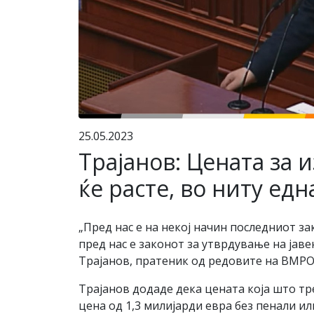
25.05.2023
Трајанов: Цената за 
ќе расте, во ниту ед
„Пред нас е на некој начин последниот з
пред нас е законот за утврдување на јав
Трајанов, пратеник од редовите на ВМР
Трајанов додаде дека цената која што тр
цена од 1,3 милијарди евра без пенали ил