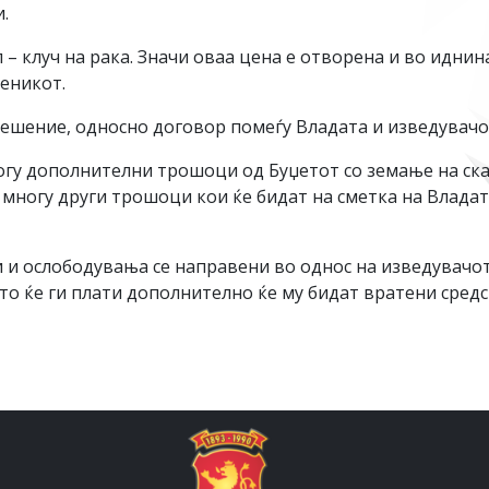
.
– клуч на рака. Значи оваа цена е отворена и во иднина
теникот.
решение, односно договор помеѓу Владата и изведувачо
ногу дополнителни трошоци од Буџетот со земање на ск
многу други трошоци кои ќе бидат на сметка на Владата
и ослободувања се направени во однос на изведувачот 
то ќе ги плати дополнително ќе му бидат вратени средст