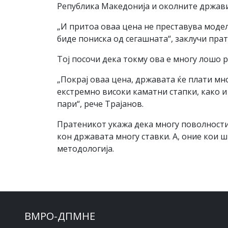
Република Македонија и околните држави
„И притоа оваа цена не преставува модел 
биде пониска од сегашната“, заклучи пра
Тој посочи дека токму ова е многу лошо 
„Покрај оваа цена, државата ќе плати м
екстремно високи каматни стапки, како и 
пари“, рече Трајанов.
Пратеникот укажа дека многу поволности 
кон државата многу ставки. А, оние кои ш
методологија.
ВМРО-ДПМНЕ