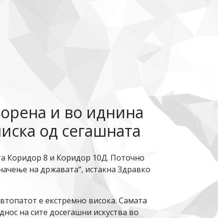
ворена и во иднина
ниска од сегашната
ата Коридор 8 и Коридор 10Д. Поточно
значење на државата“, истакна Здравко
автопатот е екстремно висока. Самата
однос на сите досегашни искуства во