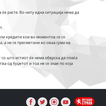
 ќе расте. Во ниту една ситуација нема да
т.
апи кредити кои во моментов се со
, а не се пресметани во оваа сума на
со што истиот ќе нема обврска да плаќа
ва од буџетот и тоа не се знае по која