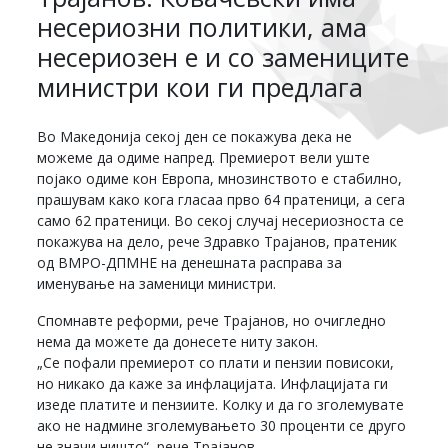
несериозни политики, ама
несериозен е и со замениците
министри кои ги предлага
Во Македонија секој ден се покажува дека не
можеме да одиме напред. Премиерот вели уште
појако одиме кон Европа, мнозинството е стабилно,
прашувам како кога гласаа прво 64 пратеници, а сега
само 62 пратеници. Во секој случај несериозноста се
покажува на дело, рече Здравко Трајанов, пратеник
од ВМРО-ДПМНЕ на денешната расправа за
именување на заменици министри.
Спомнавте реформи, рече Трајанов, но очигледно
нема да можете да донесете ниту закон.
„Се пофали премиерот со плати и пензии повисоки,
но никако да каже за инфлацијата. Инфлацијата ги
изеде платите и пензиите. Колку и да го зголемувате
ако не надмине зголемувањето 30 проценти се друго
не значи ништо“, рече Трајанов.