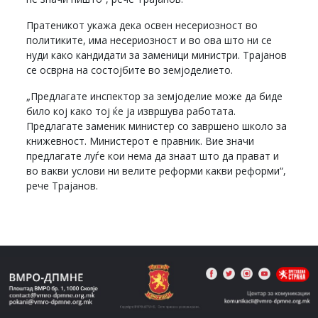
Пратеникот укажа дека освен несериозност во
политиките, има несериозност и во ова што ни се
нуди како кандидати за заменици министри. Трајанов
се осврна на состојбите во земјоделието.
„Предлагате инспектор за земјоделие може да биде
било кој како тој ќе ја извршува работата.
Предлагате заменик министер со завршено школо за
книжевност. Министерот е правник. Вие значи
предлагате луѓе кои нема да знаат што да прават и
во вакви услови ни велите реформи какви реформи“,
рече Трајанов.