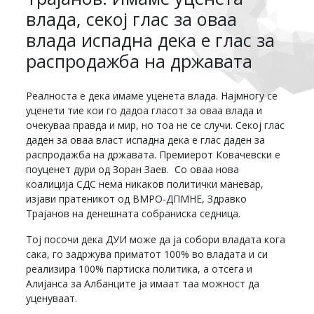
влада, секој глас за оваа
влада испадна дека е глас за
распродажба на државата
Реалноста е дека имаме уценета влада. Најмногу се
уценети тие кои го дадоа гласот за оваа влада и
очекуваа правда и мир, но тоа не се случи. Секој глас
даден за оваа власт испадна дека е глас даден за
распродажба на државата. Премиерот Ковачевски е
поуценет дури од Зоран Заев. Со оваа нова
коалиција СДС нема никаков политички маневар,
изјави пратеникот од ВМРО-ДПМНЕ, Здравко
Трајанов на денешната собраниска седница.
Тој посочи дека ДУИ може да ја собори владата кога
сака, го задржува приматот 100% во владата и си
реализира 100% партиска политика, а отсега и
Алијанса за Албанците ја имаат таа можност да
уценуваат.