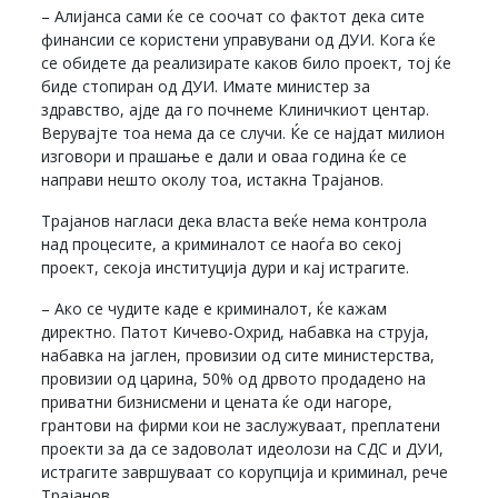
– Алијанса сами ќе се соочат со фактот дека сите
финансии се користени управувани од ДУИ. Кога ќе
се обидете да реализирате каков било проект, тој ќе
биде стопиран од ДУИ. Имате министер за
здравство, ајде да го почнеме Клиничкиот центар.
Верувајте тоа нема да се случи. Ќе се најдат милион
изговори и прашање е дали и оваа година ќе се
направи нешто околу тоа, истакна Трајанов.
Трајанов нагласи дека власта веќе нема контрола
над процесите, а криминалот се наоѓа во секој
проект, секоја институција дури и кај истрагите.
– Ако се чудите каде е криминалот, ќе кажам
директно. Патот Кичево-Охрид, набавка на струја,
набавка на јаглен, провизии од сите министерства,
провизии од царина, 50% од дрвото продадено на
приватни бизнисмени и цената ќе оди нагоре,
грантови на фирми кои не заслужуваат, преплатени
проекти за да се задоволат идеолози на СДС и ДУИ,
истрагите завршуваат со корупција и криминал, рече
Трајанов.