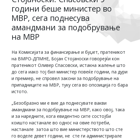
години беше министер во
МВР, сега поднесува
амандмани за подобрување
на МВР
На Комисијата за финансирање и буџет, пратеникот
на ВМРО-ДПМНЕ, Бојан Стојаноски говорејќи кон
пратеникот Оливер Спасовски, истакна жалење што
до сега иако тој бил министер повеќе години, па дури
и премиер, не спровел закони за подобрување на
припадниците на МВР, туку сега во опозиција го бара
истото.
„Безобразно ми е вие да поднесувате вакви
амандмани за подобрување на МВР, како овој, така
и за наредните, кога евидентно сите состојби
коишто настанале во однос на овие потреби,
настанале затоа што вие министерството што сте
го воделе девет години, не сте ги администрирале