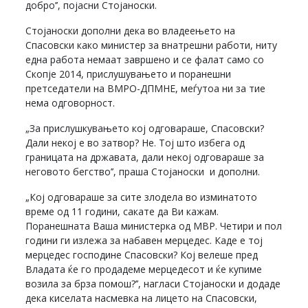
добро’’, појасни Стојаноски.
Стојаноски дополни дека во владеењето на
Спасовски како министер за внатрешни работи, ниту
една работа немаат завршено и се фалат само со
Скопје 2014, прислушувањето и поранешни
претседатели на ВМРО-ДПМНЕ, меѓутоа ни за тие
нема одговорност.
„За прислушкувањето кој одговараше, Спасовски?
Дали некој е во затвор? Не. Тој што избега од
границата на државата, дали некој одговараше за
неговото бегство’’, праша Стојаноски и дополни.
„Кој одговараше за сите злодела во изминатото
време од 11 години, сакате да Ви кажам.
Поранешната Ваша министерка од МВР. Четири и пол
години ги излежа за набавен мерцедес. Каде е тој
мерцедес господине Спасовски? Кој велеше пред
Владата ќе го продадеме мерцедесот и ќе купиме
возила за брза помош?’’, нагласи Стојаноски и додаде
дека киселата насмевка на лицето на Спасовски,