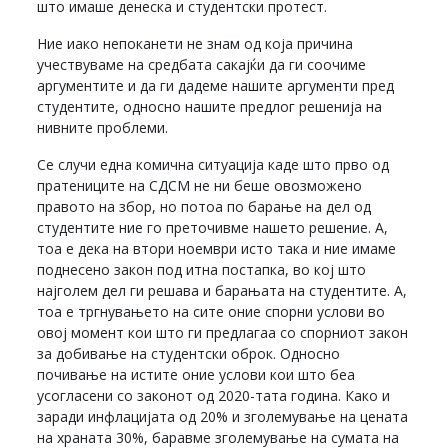
што имаше денеска и студентски протест.
Ние иако непоканети не знам од која причина
учествуваме на средбата сакајќи да ги соочиме
аргументите и да ги дадеме нашите аргументи пред
студентите, односно нашите предлог решенија на
нивните проблеми.
Се случи една комична ситуација каде што прво од
пратениците на СДСМ не ни беше овозможено
правото на збор, но потоа по барање на дел од
студентите ние го преточивме нашето решение. А,
тоа е дека на втори ноември исто така и ние имаме
поднесено закон под итна постапка, во кој што
најголем дел ги решава и барањата на студентите. А,
тоа е тргнувањето на сите оние спорни услови во
овој момент кои што ги предлагаа со спорниот закон
за добивање на студентски оброк. Односно
почивање на истите оние услови кои што беа
усогласени со законот од 2020-тата година. Како и
заради инфлацијата од 20% и зголемување на цената
на храната 30%, баравме зголемување на сумата на