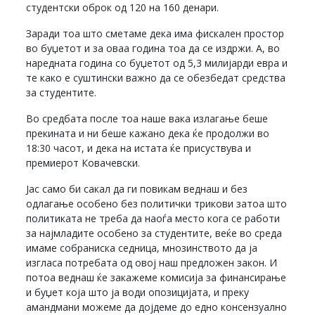
студентски оброк од 120 на 160 денари.
Заради тоа што сметаме дека има фискален простор
во буџетот и за оваа година тоа да се издржи. А, во
наредната година со буџетот од 5,3 милијарди евра и
те како е суштински важно да се обезбедат средства
за студентите.
Во средбата после тоа наше вака излагање беше
прекината и ни беше кажано дека ќе продолжи во
18:30 часот, и дека на истата ќе присуствува и
премиерот Ковачевски.
Јас само би сакал да ги повикам веднаш и без
одлагање особено без политички трикови затоа што
политиката не треба да наоѓа место кога се работи
за најмладите особено за студентите, веќе во среда
имаме собраниска седница, мнозинството да ја
изгласа потребата од овој наш предложен закон. И
потоа веднаш ќе закажеме комисија за финансирање
и буџет која што ја води опозицијата, и преку
амандмани можеме да дојдеме до едно консензуално