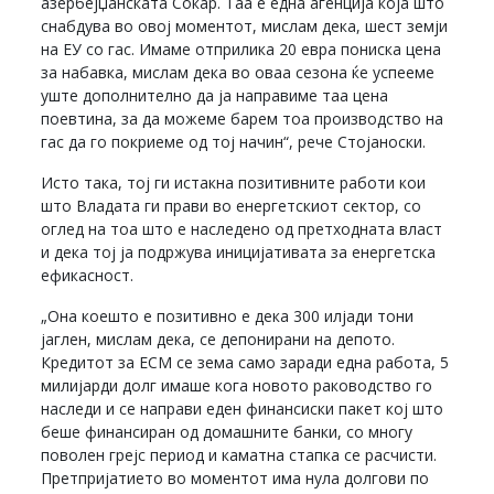
aзербејџанската Сокар. Таа е една агенција која што
снабдува во овој моментот, мислам дека, шест земји
на ЕУ со гас. Имаме отприлика 20 евра пониска цена
за набавка, мислам дека во оваа сезона ќе успееме
уште дополнително да ја направиме таа цена
поевтина, за да можеме барем тоа производство на
гас да го покриеме од тој начин“, рече Стојаноски.
Исто така, тој ги истакна позитивните работи кои
што Владата ги прави во енергетскиот сектор, со
оглед на тоа што е наследено од претходната власт
и дека тој ја подржува иницијативата за енергетска
ефикасност.
„Она коешто е позитивно е дека 300 илјади тони
јаглен, мислам дека, се депонирани на депото.
Кредитот за ЕСМ се зема само заради една работа, 5
милијарди долг имаше кога новото раководство го
наследи и се направи еден финансиски пакет кој што
беше финансиран од домашните банки, со многу
поволен грејс период и каматна стапка се расчисти.
Претпријатието во моментот има нула долгови по