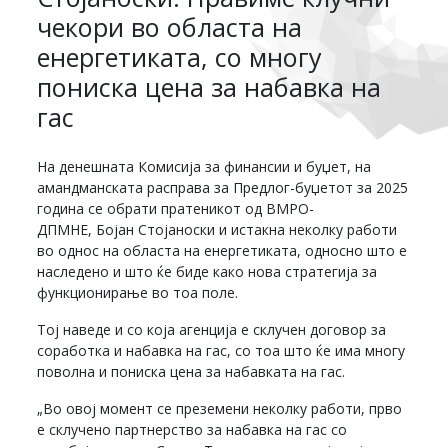
чекори во областа на
енергетиката, со многу
пониска цена за набавка на
гас
На денешната Комисија за финансии и буџет, на
амандманската расправа за Предлог-буџетот за 2025
година се обрати пратеникот од ВМРО-
ДПМНЕ, Бојан Стојаноски и истакна неколку работи
во однос на областа на енергетиката, односно што е
наследено и што ќе биде како нова стратегија за
функционирање во тоа поле.
Тој наведе и со која агенција е склучен договор за
соработка и набавка на гас, со тоа што ќе има многу
поволна и пониска цена за набавката на гас.
„Во овој момент се преземени неколку работи, прво
е склучено партнерство за набавка на гас со