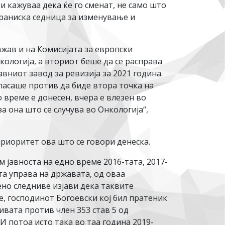
и кажуваа дека ќе го сменат, не само што
браниска седница за изменување и
ажав и на Комисијата за европски
кологија, а вториот беше да се расправа
вниот завод за ревизија за 2021 година.
ласаше против да биде втора точка на
 време е донесен, вчера е влезен во
а она што се случува во Онкологија“,
 приоритет ова што се говори денеска.
м јавноста на едно време 2016-тата, 2017-
а управа на државата, од оваа
но следниве изјави дека таквите
е, господинот Богоевски кој бил пратеник
ивата против член 353 став 5 од
 И потоа исто така во таа година 2019-