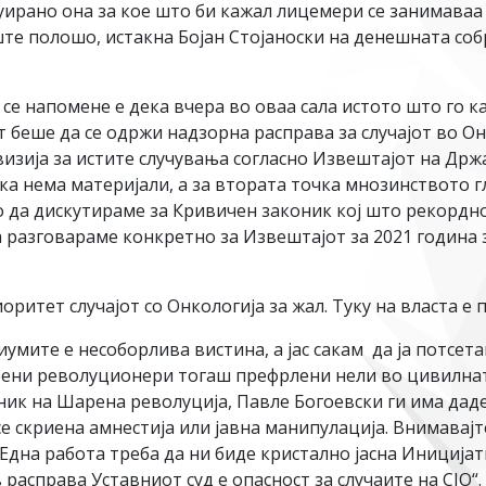
уирано она за кое што би кажал лицемери се занимаваа 
 уште полошо, истакна Бојан Стојаноски на денешната со
 се напомене е дека вчера во оваа сала истото што го к
 беше да се одржи надзорна расправа за случајот во Он
изија за истите случувања согласно Извештајот на Држа
а нема материјали, а за втората точка мнозинството г
 да дискутираме за Кривичен законик кој што рекордно
а разговараме конкретно за Извештајот за 2021 година з
иоритет случајот со Онкологија за жал. Туку на власта е
умите е несоборлива вистина, а јас сакам да ја потсета
ени револуционери тогаш префрлени нели во цивилнат
ик на Шарена револуција, Павле Богоевски ги има даде
 скриена амнестија или јавна манипулација. Внимавајт
„Една работа треба да ни биде кристално јасна Иницијат
расправа Уставниот суд е опасност за случаите на СЈО“.