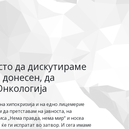
сто да дискутираме
 донесен, да
Онкологија
дна хипокризија и на едно лицемерие
 да претставам на јавноста, на
иса „Нема правда, нема мир“ и носеа
ќе ги испратат во затвор. И сега имаме