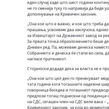
еден случај каде што шест години контин
не го сменија туку го направија да биде
дополнување на Кривичен законик.
„Она кое што е важно, и кое што треба да
прашања, усвоивме два заклучока, едниот
за Извештајот на Државниот завод за рев
За првата точка образложението беше дек
Дневен ред. Па, можевме денеска наместо
Собранието и денеска ќе стапи во сила, д
нагласи пратеникот.
Стојаноски додаде дека за власта не е пр
„Она кое што цел ден го пренесуваат меди
тата година кога тогашните надежни шар
говорница беседеа и тогашниот предводн
предлози тогаш поднесени од поединци се
на СДС, сегашен член на СДС вели вака – 
Кривичниот законик, за која во моментов 