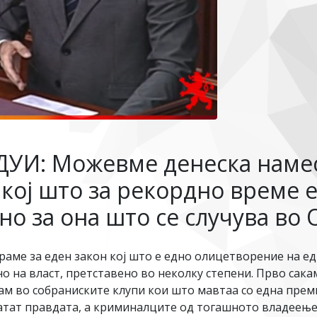
 ДУИ: Можевме денеска наме
кој што за рекордно време е
о за она што се случува во 
раме за еден закон кој што е едно олицетворение на е
 на власт, претставено во неколку степени. Прво сакам
дам во собраниските клупи кои што мавтаа со една прем
вратат правдата, а криминалците од тогашното владеење 