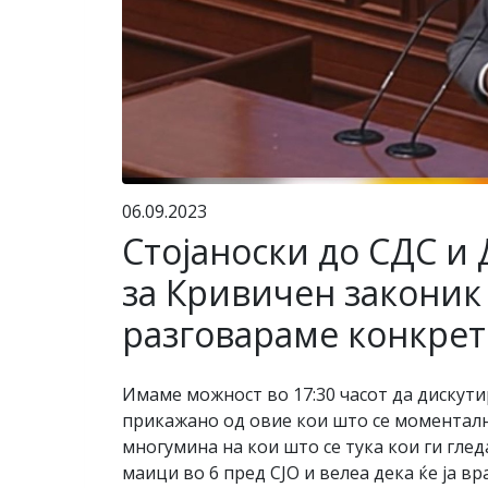
06.09.2023
Стојаноски до СДС и
за Кривичен законик 
разговараме конкретн
Имаме можност во 17:30 часот да дискути
прикажано од овие кои што се моментално
многумина на кои што се тука кои ги гле
маици во 6 пред СЈО и велеа дека ќе ја 