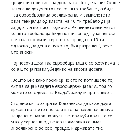
кредитниот рејтинг на државата. Пет дена низ Скопје
патуваше документот со кој што требаше да биде
таа еврообврзница реализирана. И замислете ги
овие генијалци од власта, на 10-ти требало да ја
издадат, а потписот односно Решението или Актот
кој што требало да биде потпишан од Тупанчевски
стигнало во министерство за правда на 15-ти
односно два дена откако тој бил разрешен“, рече
Стојаноски.
Тој посочи дека таа еврообврзница е со 6,5% камата
која што ја прави убедливо највисока досега.
„Зошто Вие како премиер не сте го потпишале тој
Акт за да ја издадете еврообврзницата? А, тоа го
можете со одлука на Влада“, заклучи пратеникот.
Стојаноски го запраша Ковачевски да каже друга
држава во светот во која што на ваков начин има
направено ваков пропуст. Четири куќи кои што се
многу сериозни од Северна Америка се имаат
инволвирано во овој процес, и државата тие