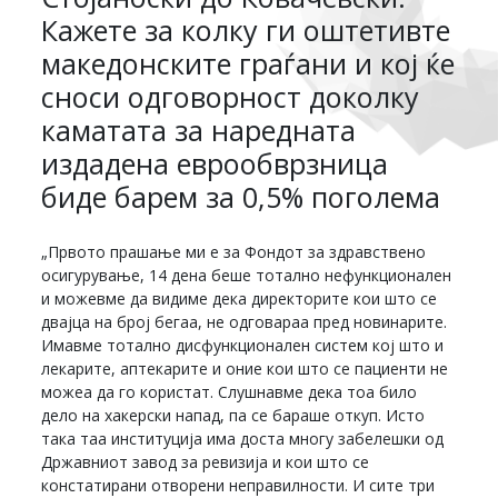
Кажете за колку ги оштетивте
македонските граѓани и кој ќе
сноси одговорност доколку
каматата за наредната
издадена еврообврзница
биде барем за 0,5% поголема
„Првото прашање ми е за Фондот за здравствено
осигурување, 14 дена беше тотално нефункционален
и можевме да видиме дека директорите кои што се
двајца на број бегаа, не одговараа пред новинарите.
Имавме тотално дисфункционален систем кој што и
лекарите, аптекарите и оние кои што се пациенти не
можеа да го користат. Слушнавме дека тоа било
дело на хакерски напад, па се бараше откуп. Исто
така таа институција има доста многу забелешки од
Државниот завод за ревизија и кои што се
констатирани отворени неправилности. И сите три