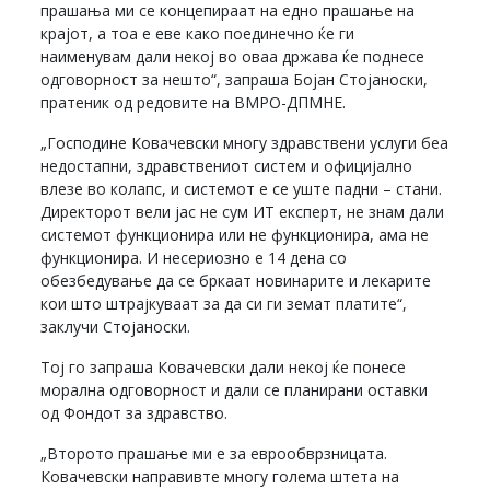
прашања ми се концепираат на едно прашање на
крајот, а тоа е еве како поединечно ќе ги
наименувам дали некој во оваа држава ќе поднесе
одговорност за нешто“, запраша Бојан Стојаноски,
пратеник од редовите на ВМРО-ДПМНЕ.
„Господине Ковачевски многу здравствени услуги беа
недостапни, здравствениот систем и официјално
влезе во колапс, и системот е се уште падни – стани.
Директорот вели јас не сум ИТ експерт, не знам дали
системот функционира или не функционира, ама не
функционира. И несериозно е 14 дена со
обезбедување да се бркаат новинарите и лекарите
кои што штрајкуваат за да си ги земат платите“,
заклучи Стојаноски.
Тој го запраша Ковачевски дали некој ќе понесе
морална одговорност и дали се планирани оставки
од Фондот за здравство.
„Второто прашање ми е за еврообврзницата.
Ковачевски направивте многу голема штета на