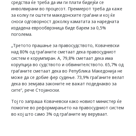
средства ќе треба да им ги плати бидејќи се
инволвирани во процесот. Премиерот треба да каже
за колку ги оштети македонските граѓани и кој ќе
сноси одговорност доколку каматата за наредната
издадена еврообврзница биде барем за 0,5%
поголема.
„Третото прашање за правосудството, Ковачевски
над 80% од граѓаните сметаат дека правосудниот
систем е корумпиран. А, 79,8% сметаат дека има
корупција во судството и обвинителството. 65,7% од
граѓаните сметаат дека во Република Македонија не
може да се добие фер судење. 73,9% граѓаните велат
дека во земјава законите не важат подеднакво за
сите“, рече Стојаноски.
Тој го запраша Ковачевски како новиот министер ќе
помогне во реформирањето на правосудниот систем
во кој што само 3% од граѓаните му веруваат.