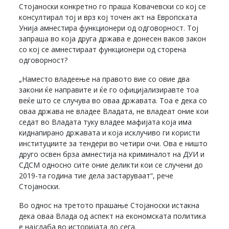
Стојаноски конкретно го праша Ковачевски со кој се
консултирал тој и врз кој точен акт на Европската
Унија амнестира функционери од одговорност. Тој
запраша во која друга држава е донесен ваков закон
со кој се амнестираат функционери од сторена
одговорност?
„Наместо владеење на правото вие со овие два
закони ќе направите и ќе го официјализиравте тоа
веќе што се случува во оваа државата. Тоа е дека со
оваа држава не владее Владата, не владеат оние кои
седат во Владата туку владее мафијата која има
киднапирано државата и која исклучиво ги користи
институциите за тендери во четири очи. Ова е ништо
друго освен брза амнестија на криминалот на ДУИ и
СДСМ односно сите оние деликти кои се случени до
2019-та година тие дела застаруваат“, рече
Стојаноски.
Во однос на третото прашање Стојаноски истакна
дека оваа Влада од аспект на економската политика
е најслаба во историјата до сега.