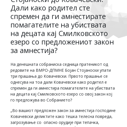
Дали како родител сте
спремен да ги амнестирате
помагателите на убиствата
на децата кај Смилковското
езеро со предложениот закон
за амнестија?
На денешната собраниска седница пратеникот од
редовите на ВМРО-ДПМНЕ Бојан Стојаноски упати
три прашања до Ковачевски. Првото прашање се
однесува на тоа дали Ковачевски како родител е
спремен да ги амнестира помагателите на убиствата
на децата кај Смилковското езеро со овој закон кој
го предложува во Собранието?
„Во вашиот предложен закон за амнестија господине
Ковачевски деликтите како тешка телесна повреда,
загрозување со опасно орудије при тепачка,