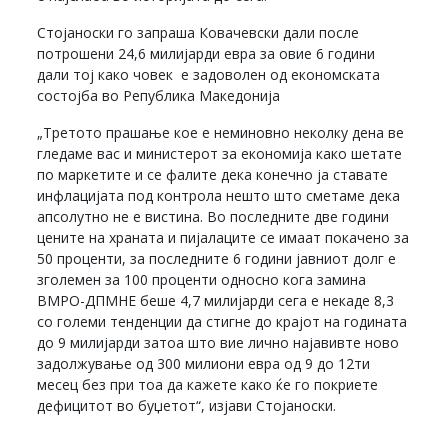
Стојаноски го запраша Ковачевски дали после
потрошени 24,6 милијарди евра за овие 6 години
дали тој како човек е задоволен од економската
состојба во Република Македонија
„Третото прашање кое е неминовно неколку дена ве
гледаме вас и министерот за економија како шетате
по маркетите и се фалите дека конечно ја ставате
инфлацијата под контрола нешто што сметаме дека
апсолутно не е вистина. Во последните две години
цените на храната и пијалаците се имаат покачено за
50 проценти, за последните 6 години јавниот долг е
зголемен за 100 проценти односно кога замина
ВМРО-ДПМНЕ беше 4,7 милијарди сега е некаде 8,3
со големи тенденции да стигне до крајот на годината
до 9 милијарди затоа што вие лично најавивте ново
задолжување од 300 милиони евра од 9 до 12ти
месец без при тоа да кажете како ќе го покриете
дефицитот во буџетот“, изјави Стојаноски.