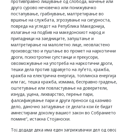
противправно лишување од слобода, мачење или
друго сурово нечовечко или понижувачко
постапување, грабнување, малтретирање во
вршење на службата, згрозување на сигурноста,
повреда на угледот на Република Македонија,
излагање на подбив на македонскиот народ и
припадници на заедниците, запуштање и
малтретирање на малолетно лице, неовластено
производство и пуштање во промет на наркотични
дроги, психотропни супстанци и прекусори,
овозможување на употреба на наркотични дроги,
тешки дела против здравјето на луѓето, кражба,
кражба на електрична енергија, топлинска енергија
или гас, тешка кражба, измама, бесправно градење,
оштетување или повластување на доверители,
изнуда, уцена, лихварство, перење пари,
фалсификување пари и други преноси од казниво
дело, даночно затајување се делата кои ќе бидат
амнестирани доколку вашиот закон во Собранието
помине“, истакна Стојаноски.
Тој додаде дека има еден загрижувачки дел од овој