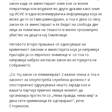
закон каде се амнестираат оние кои се воени
повратници кои војувале во други држави како оние
од ИСИС и една вознемирувачка информација која не
може да го остави рамнодушен, а тоа е дека со овој
закон ќе се амнестираат и ќе бидат на слобода две
лица за помагање на тешкото и мачно грозоморно
убиство на децата кај Смилковци.
Неговото второ прашање се однесуваше на
кривичниот законик и амнестијата која ја направија
пуштајќи ја со европско знаменце и со тоа го
направија набрзо изгласан закон во историјата на
Собранието.
„Со тој закон се елиминираат 2 важни члена а тоа е
законот за злоупотреба службена должност и
злосторничко здружување нешто заради кое и
вашата партија првично имаше момент да
организира протести со „Нема правда, нема мир“ и
дека сите криминалци ќе одговараат“, рече
Стојаноски.