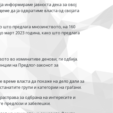
ја информираме јавноста дека за овој
еме да ја одвратиме власта од својата
ко што предлага мнозинството, на 160
до март 2023 година, како што предлага
вото во изминативе денови, ги одбија.
енции на Предлог-законот за
е време власта да покаже на дело дали за
станатите групи и категории на граѓани.
расправа за одбрана на интересите и
те предлози и забелешки.