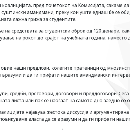
оалицијата, пред почетокот на Комисијата, сакаме да 
 суштински амандмани, преку кои уште еднаш ќе се обид
ната лажна грижа за студентите.
 на средствата за студентски оброк од 120 денари, ка
ување на рокот до крајот на учебната година, наместо 
а овие наши предлози, колегите пратеници од мнозинст
се вразуми и да ги прифати нашите амандмански интерв
упи, средби, преговори, договори и преддоговори. Сега 
ата листа или пак се наоѓаат на самото дно заедно со о
лицијата најавува жестока дискусија и аргументирана 
а повикуваме власта да се вразуми и да ги прифати наши