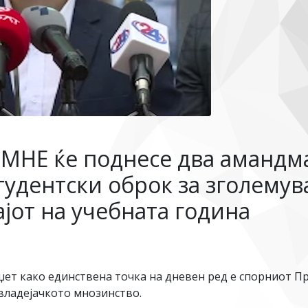
МНЕ ќе поднесе два амандма
тудентски оброк за зголемув
јот на учебната година
џет како единствена точка на дневен ред е спорниот П
 владејачкото мнозинство.