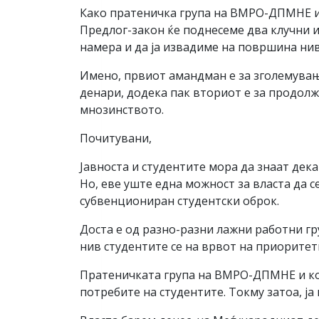
Како пратеничка група на ВМРО-ДПМНЕ и к
Предлог-закон ќе поднесеме два клучни и
намера и да ја извадиме на површина нив
Имено, првиот амандман е за зголемување
денари, додека пак вториот е за продолж
мнозинството.
Почитувани,
Јавноста и студентите мора да знаат дек
Но, еве уште една можност за власта да 
субвенциониран студентски оброк.
Доста е од разно-разни лажни работни гр
нив студентите се на врвот на приоритетн
Пратеничката група на ВМРО-ДПМНЕ и коа
потребите на студентите. Токму затоа, ј