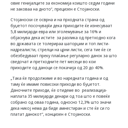
овие генијалците за економија коишто седум години
не заковаа на дното“, прецизен е Стојаноски.
Стојаноски се осврна и на прходната страна од
буџетот посочувајќи дека приходите ќе изнесуваат
5,8 милијарди евра или зголемување за 16% и
објаснува дека истите за разлика од претходно кога
во државата се толерираа шаторџии и топ листи-
надреалисти, стрелци на црни листи, сега тие ќе се
обезбедуваат преку плаќање регуларно данок за што
сведочат и претходните пет месеци во кои
приходите од даноци се покачија од 20 до 40%.
„Така ќе продолжиме и во наредната година и од
таму ќе имаме повисоки приходи во буџетот.
Даночните приходи, ќе отидеме во реализација-
наплата 35 милијарди денари од тоа што е повеќе
собрано од оваа година, односно 12,3% што значи
дека никој нема да биде амнестиран и сте ќе си го
платат данокот“, концизен е Стојаноски.