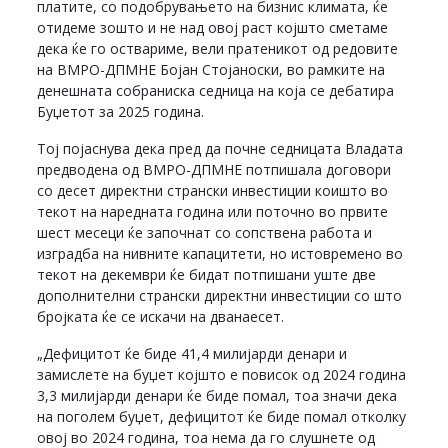
платите, со подобрувањето на бизнис климата, ќе
отидеме зошто и не над овој раст којшто сметаме
дека ќе го оствариме, вели пратеникот од редовите
на ВМРО-ДПМНЕ Бојан Стојаноски, во рамките на
денешната собраниска седница на која се дебатира
Буџетот за 2025 година.
Тој појаснува дека пред да почне седницата Владата
предводена од ВМРО-ДПМНЕ потпишала договори
со десет директни странски инвестиции коишто во
текот на наредната година или поточно во првите
шест месеци ќе започнат со сопствена работа и
изградба на нивните капацитети, но истовремено во
текот на декември ќе бидат потпишани уште две
дополнителни странски директни инвестиции со што
бројката ќе се искачи на дванаесет.
„Дефицитот ќе биде 41,4 милијарди денари и
замислете на буџет којшто е повисок од 2024 година
3,3 милијарди денари ќе биде помал, тоа значи дека
на поголем буџет, дефицитот ќе биде помал отколку
овој во 2024 година, тоа нема да го слушнете од