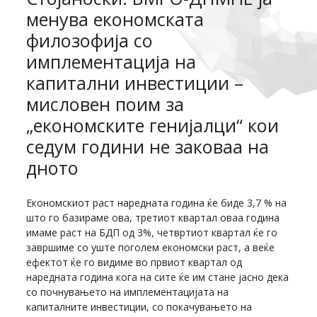
менува економската
филозофија со
имплементација на
капитални инвестиции –
мисловен поим за
„економските генијалци“ кои
седум години не заковаа на
дното
Економскиот раст наредната година ќе биде 3,7 % на
што го базираме ова, третиот квартал оваа година
имаме раст на БДП од 3%, четвртиот квартал ќе го
завршиме со уште поголем економски раст, а веќе
ефектот ќе го видиме во првиот квартал од
наредната година кога на сите ќе им стане јасно дека
со почнувањето на имплементацијaта на
капиталните инвестиции, со покачувањето на