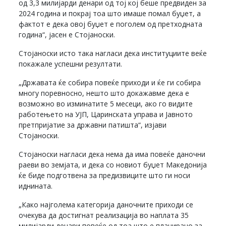
од 3,3 милијарди денари од тој кој беше предвиден за
2024 година и покрај тоа што имаше помал буџет, а
фактот е дека овој буџет е поголем од претходната
година“, јасен е Стојаноски.
Стојаноски исто така нагласи дека институциите веќе
покажале успешни резултати.
„Државата ќе собира повеќе приходи и ќе ги собира
многу поревносно, нешто што докажавме дека е
возможно во изминатите 5 месеци, ако го видите
работењето на УЈП, Царинската управа и Јавното
претпријатие за државни патишта“, изјави
Стојаноски.
Стојаноски нагласи дека нема да има повеќе даночни
раеви во земјата, и дека со новиот буџет Македонија
ќе биде подготвена за предизвиците што ги носи
иднината.
„Како најголема категорија даночните приходи се
очекува да достигнат реализација во наплата 35
милијарди денари повеќе од тоа што е планирано за