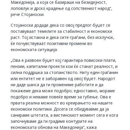
Македонија, а која се базираше на безидејност,
лоповлук и дрско крадење од сопствениот народ“,
рече Стојаноски.
Стојаноски додаде дека со овој предлог-буџет се
поставуваат темелите за стабилност и економски
раст. Тој истакна и дека сите граѓани, без исклучок,
ќе почувствуваат позитивни промени во
економската ситуација.
„Ова е развоен буџет кој гарантира повисоки плати,
пензии, капитални проекти кои ќе станат реалност, и
силна поддршка за стопанството. Ниту еден граѓанин
или ентитет не е заборавен од овој буџет. Народот
ни даде шанса да ги промениме работите и да
покажеме дека може подобро; едноставно, мораме
подобро и немаме повеќе време за губење. Ова е
првата реална можност во креирањето на нашите
економски политики. Досега се обидувавме да ја
санираме штетата, а вистинскиот момент сега е кога
започнуваме да ги градиме контурите на
економската обнова на Македонија“, кажа