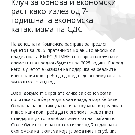
Клуч за обнова и економски
раст како излез од 7-
годишната економска
катаклизма на СДС
На денешната Комисиска расправа за предлог-
буџетот за 2025, пратеникот Бојан Стојаноски од
владејачката ВМРО-ДПМНЕ, се осврна на клучните
елементи на предлог-буџетот за 2025 година. Според
него, буџетот е базиран на поддршка на реалните
иневстиции кои треба да доведат до зголемување на
животниот стандард.
„Овој документ е крвната слика за економската
политика која ќе ја води оваа влада, а која ќе биде
базирана на поттикнување и вложување во реалните
инвестиции кои треба да го зголемат животниот
стандард и да го подобрат животот на граѓаните.
Ова е буџет кој е патоказ за излез од 7-годишната
економска катаклизма која ја зафатила Република