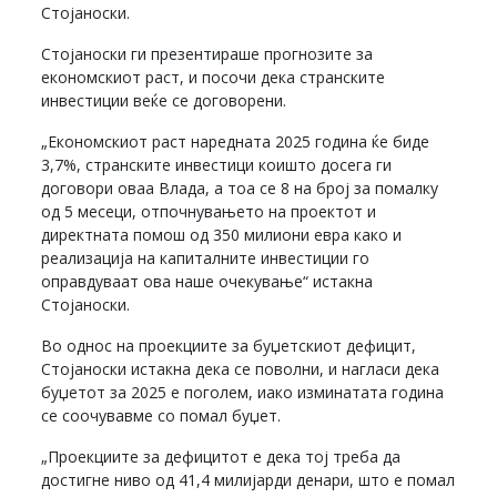
Стојаноски.
Стојаноски ги презентираше прогнозите за
економскиот раст, и посочи дека странските
инвестиции веќе се договорени.
„Економскиот раст наредната 2025 година ќе биде
3,7%, странските инвестици коишто досега ги
договори оваа Влада, а тоа се 8 на број за помалку
од 5 месеци, отпочнувањето на проектот и
директната помош од 350 милиони евра како и
реализација на капиталните инвестиции го
оправдуваат ова наше очекување“ истакна
Стојаноски.
Во однос на проекциите за буџетскиот дефицит,
Стојаноски истакна дека се поволни, и нагласи дека
буџетот за 2025 е поголем, иако изминатата година
се соочувавме со помал буџет.
„Проекциите за дефицитот е дека тој треба да
достигне ниво од 41,4 милијарди денари, што е помал