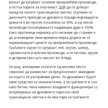
можат да купуваат основни прехранбени производи,
а потоа парите за платениот ДДВ да ги добијат
назад на своите трансакциски сметки. Огромни се
даночните приходи на државата поради инфлацијата,
храната е во просек поскапена за 30%, а кај некои
производи поскапувањето надминува дури и 100%.
Како пратеници најмалку што можеме да сториме е
да ја воведеме оваа времена мерка додека не се
нормализираат цените на прехранбените производи.
Граѓаните најчесто купуваат леб, зејтин, шеќер,
сувомеснати и млечни производи, а не китови, ајкули
и делфини како што мислат во Влада.
За крај, апелираме колегите од мнозинството
сериозно да размислат за предложениот амандман
за којшто ќе расправаме денес. За државниот буџет
овие средства се незначителни, а за граѓаните и тоа
како битни. Нека намалат владините функционери со
испумпување на државните пари кон свои
трансакциски сметки и ќе има пари за граѓаните.