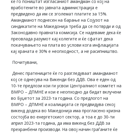
ќе го поништат изгласаниот амандман со кој на
вработените во јавната администрација е
предвидено да им се зголемат платите за 15%.
Амандманот поднесен на барање на Сојузот на
синдикатите на Македонија треба да се потврди и од
Законодавно правната комисија. Се надеваме дека ќе
преовлада разумот кај колегите и ќе сфатат дека
покачувањето на плата во услови кога инфлацијата
кај храната е 30% е неопходност, а не расипништво.
Почитувани,
Денес пратениците ќе го разгледуваат амандманот
кој се однесува на Викенди без ДДВ. Ова е еден од
10-те предлози кои ги усвои Централниот комитет на
ВМРО – ДПМНЕ и кои е неопходно да бидат вклучени
во Буџетот за 2023-та година. Со предлогот на
ВМРО – ДПМНЕ и коалицијата се предвидува секој
викенд додека во Македонија има прогласено кризна
состојба во енергетскиот сектор, а тоа е до 30-ти
април 2023-та година, да има викенд без ДДВ за
прехранбени производи. На овој начин граѓаните ќе