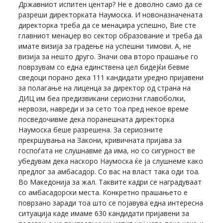
Државниот испитен центар? Не е доволно само да се
разреши директорката Наумоска. И новоназначената
директорка треба да се менаџира успешно, Вие сте
главниот менаџер во сектор образование и треба да
имате визија за градење на успешни тимови. А, не
визија за нешто друго. Значи ова второ прашање го
поврзувам со една единствена цел бидејќи бевме
сведоци порано дека 111 кандидати уредно пријавени
за полагање на лиценца за директор од страна на
ДИЦ им беа предизвикани сериозни главоболки,
нервози, навреди и за сето тоа пред некое време
посведочивме дека поранешната директорка
Наумоска беше разрешена. За сериозните
прекршувања на Закони, кривичната пријава за
госпоѓата не слушнавме да има, но со сигурност ве
убедувам дека наскоро Наумоска ќе ја слушнеме како
предлог за амбасадор. Со вас на власт така оди тоа.
Во Македонија за жал. Таквите кадри се наградуваат
со амбасадорски места. Конкретно прашањето е
поврзано заради тоа што се појавува една интересна
ситуација каде имаме 630 кандидати пријавени за