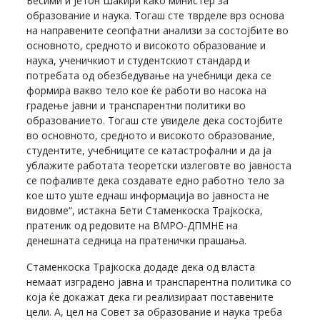
Бесими и Јетон Шаќири како министер за
образование и наука. Тогаш сте тврделе врз основа
на направените сеопфатни анализи за состојбите во
основното, средното и високото образование и
наука, ученичкиот и студентскиот стандард и
потребата од обезбедување на учебници дека се
формира вакво тело кое ќе работи во насока на
градење јавни и транспарентни политики во
образованието. Тогаш сте увиделе дека состојбите
во основното, средното и високото образование,
студентите, учебниците се катастрофални и да ја
ублажите работата теоретски излеговте во јавноста
се пофаливте дека создавате едно работно тело за
кое што уште еднаш информација во јавноста не
видовме“, истакна Бети Стаменкоска Трајкоска,
пратеник од редовите на ВМРО-ДПМНЕ на
денешната седница на пратенички прашања.
Стаменкоска Трајкоска додаде дека од власта
немаат изградено јавна и транспарентна политика со
која ќе докажат дека ги реализираат поставените
цели. А, цел на Совет за образование и наука треба