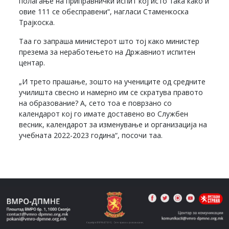
полагање на приправнички испит кој исто така како и
овие 111 се обесправени“, нагласи Стаменкоска
Трајкоска.
Таа го запраша министерот што тој како министер
презема за неработењето на Државниот испитен
центар.
„И трето прашање, зошто на учениците од средните
училишта свесно и намерно им се скратува правото
на образование? А, сето тоа е поврзано со
календарот кој го имате доставено во Службен
весник, календарот за изменување и организација на
учебната 2022-2023 година“, посочи таа.