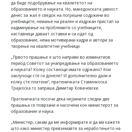
да биде подобрување на квалитетот на
образованието и науката. Но, македонската јавност
денес за жал е сведок на погрешни содржини во
учебниците, немање на реален и издржан пристап за
надминување на проблемите со учебниците,
наставници даваат оставки и си одат од
образование, нема мотивирани кадри и автори за
творење на квалитетни учебници.
„Првото прашање е што направи во изминатиов
период Советот за унапредување на образованието
и науката? Колку состаноци имате одржано? Кои
заклучоци сте ги донеле? И дополнително дали и
колку сте платени“, пратеничката Стаменкоска
Трајкоска го запраша Димитар Ковачевски.
Пратеничката посочи дека нејзините следни две
прашања се поврзани и насочени кон министерот за
образование и наука.
„Министер, сакам да ме информирате и да ми кажете
што како министер превземавте за неработењето на