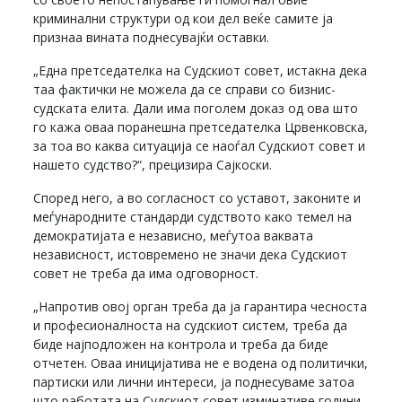
криминални структури од кои дел веќе самите ја
признаа вината поднесувајќи оставки.
„Една претседателка на Судскиот совет, истакна дека
таа фактички не можела да се справи со бизнис-
судската елита. Дали има поголем доказ од ова што
го кажа оваа поранешна претседателка Црвенковска,
за тоа во каква ситуација се наоѓал Судскиот совет и
нашето судство?“, прецизира Сајкоски.
Според него, а во согласност со уставот, законите и
меѓународните стандарди судството како темел на
демократијата е независно, меѓутоа ваквата
независност, истовремено не значи дека Судскиот
совет не треба да има одговорност.
„Напротив овој орган треба да ја гарантира чесноста
и професионалноста на судскиот систем, треба да
биде најподложен на контрола и треба да биде
отчетен. Оваа иницијатива не е водена од политички,
партиски или лични интереси, ја поднесуваме затоа
што работата на Судскиот совет изминативе години