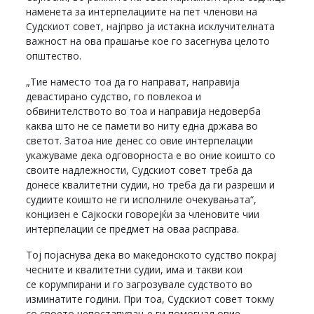
наменета за интерпелациите на пет членови на
Судскиот совет, најпрво ја истакна исклучителната
важност на ова прашање кое го засегнува целото
општество.
„Тие наместо тоа да го направат, направија
девастирано судство, го повлекоа и
обвинителството во тоа и направија недоверба
каква што не се памети во ниту една држава во
светот. Затоа ние денес со овие интерпелации
укажуваме дека одговорноста е во оние коишто со
своите надлежности, Судскиот совет треба да
донесе квалитетни судии, но треба да ги разреши и
судиите коишто не ги исполниле очекувањата“,
концизен е Сајкоски говорејќи за членовите чии
интерпелации се предмет на оваа расправа.
Тој појаснува дека во македонското судство покрај
чесните и квалитетни судии, има и такви кои
се корумпирани и го загрозувале судството во
изминатите години. При тоа, Судскиот совет токму
со своето непостапување ги помогнал овие