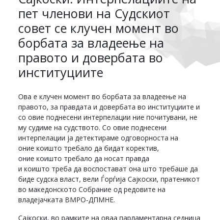
пет членови на Судскиот
совет се клучен момент во
борбата за владеење на
правото и довербата во
институциите
Ова е клучен момент во борбата за владеење на
правото, за правдата и довербата во институциите и
со овие поднесени интерпелации ние почитувани, не
му судиме на судството. Со овие поднесени
интерпелации ја детектираме одговорноста на
оние коишто требало да бидат коректив,
оние коишто требало да носат правда
и коишто треба да воспостават она што требаше да
биде судска власт, вели Ѓорѓија Сајкоски, пратеникот
во македонското Собрание од редовите на
владејачката ВМРО-ДПМНЕ.
Сајкоски, во рамките на оваа парламентарна седница