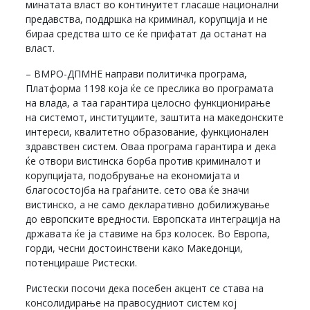
минатата власт во континуитет гласаше национални
предавства, поддршка на криминал, корупција и не
бираа средства што се ќе прифатат да останат на
власт.
– ВМРО-ДПМНЕ направи политичка програма,
Платформа 1198 која ќе се преслика во програмата
на влада, а таа гарантира целосно функционирање
на системот, институциите, заштита на македонските
интереси, квалитетно образование, функционален
здравствен систем. Оваа програма гарантира и дека
ќе отвори вистинска борба против криминалот и
корупцијата, подобрување на економијата и
благосостојба на граѓаните. сето ова ќе значи
вистинско, а не само декларативно добилижување
до европските вредности. Европската интеграција на
државата ќе ја ставиме на брз колосек. Во Европа,
горди, чесни достоинствени како Македонци,
потенцираше Ристески.
Ристески посочи дека посебен акцент се става на
консолидирање на правосудниот систем кој