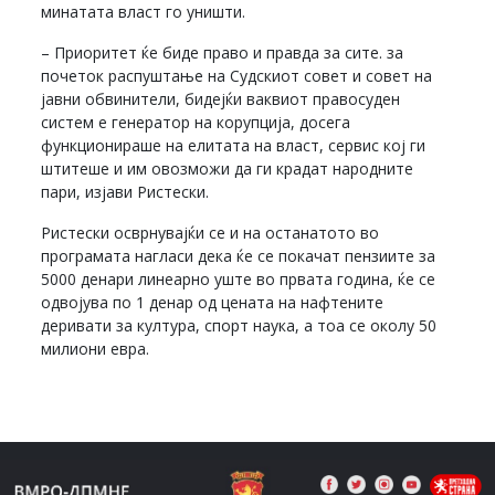
минатата власт го уништи.
– Приоритет ќе биде право и правда за сите. за
почеток распуштање на Судскиот совет и совет на
јавни обвинители, бидејќи ваквиот правосуден
систем е генератор на корупција, досега
функционираше на елитата на власт, сервис кој ги
штитеше и им овозможи да ги крадат народните
пари, изјави Ристески.
Ристески осврнувајќи се и на останатото во
програмата нагласи дека ќе се покачат пензиите за
5000 денари линеарно уште во првата година, ќе се
одвојува по 1 денар од цената на нафтените
деривати за култура, спорт наука, а тоа се околу 50
милиони евра.