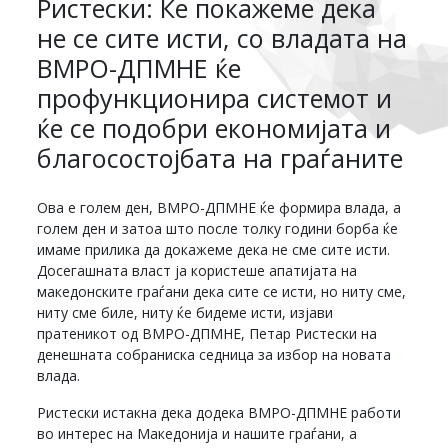
Ристески: Ќе покажеме дека
не се сите исти, со владата на
ВМРО-ДПМНЕ ќе
профункционира системот и
ќе се подобри економијата и
благосостојбата на граѓаните
Ова е голем ден, ВМРО-ДПМНЕ ќе формира влада, а
голем ден и затоа што после толку години борба ќе
имаме прилика да докажеме дека не сме сите исти.
Досегашната власт ја користеше апатијата на
македонските граѓани дека сите се исти, но ниту сме,
ниту сме биле, ниту ќе бидеме исти, изјави
пратеникот од ВМРО-ДПМНЕ, Петар Ристески на
денешната собраниска седница за избор на новата
влада.
Ристески истакна дека додека ВМРО-ДПМНЕ работи
во интерес на Македонија и нашите граѓани, а