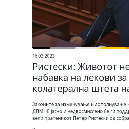
16.03.2023
Ристески: Животот н
набавка на лекови з
колатерална штета н
Законите за изменување и дополнување н
ДПМНЕ јасно и недвосмислено ќе ги поддрж
вели пратеникот Петар Ристески од собр