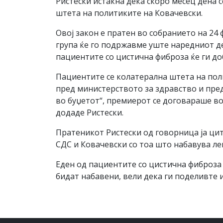
Ристески истакна дека скоро месец дена с
штета на политиките на Ковачевски.
Овој закон е пратен во собранието на 24 
група ќе го подржавме уште наредниот де
пациентите со цистична фиброза ќе ги доб
Пациентите се колатерална штета на пол
пред министерството за здравство и пред
во буџетот“, премиерот се договараше во 
додаде Ристески.
Пратеникот Ристески од говорница ја цит
СДС и Ковачевски со тоа што набавува ле
Еден од пациентите со цистична фиброза 
бидат набавени, вели дека ги поделивте 