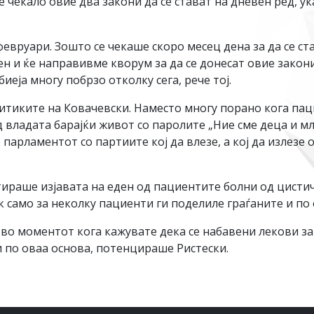
е чекало овие два закони да се стават на дневен ред, 
февруари. Зошто се чекаше скоро месец дена за да се ст
н и ќе направивме кворум за да се донесат овие закони
иеја многу побрзо отколку сега, рече тој.
итиките на Ковачевски. Наместо многу порано кога па
 владата барајќи живот со паролите „Ние сме деца и мл
парламентот со партиите кој да влезе, а кој да излезе о
ираше изјавата на еден од пациентите болни од цистич
к само за неколку пациенти ги поделиле граѓаните и по 
во моментот кога кажувате дека се набавени лекови за 
и по оваа основа, потенцираше Ристески.