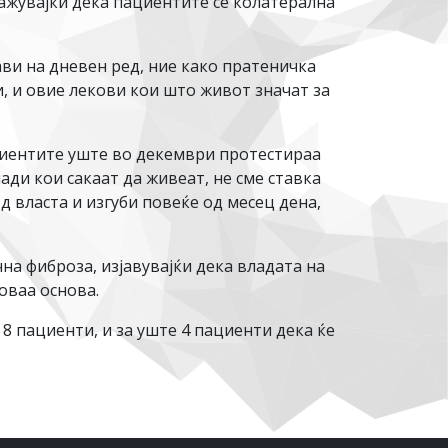
укажувајќи дека пациентите се колатерална
ави на дневен ред, ние како пратеничка
, и овие лекови кои што живот значат за
циентите уште во декември протестираа
ади кои сакаат да живеат, не сме ставка
д власта и изгуби повеќе од месец дена,
на фиброза, изјавувајќи дека владата на
оваа основа.
8 пациенти, и за уште 4 пациенти дека ќе