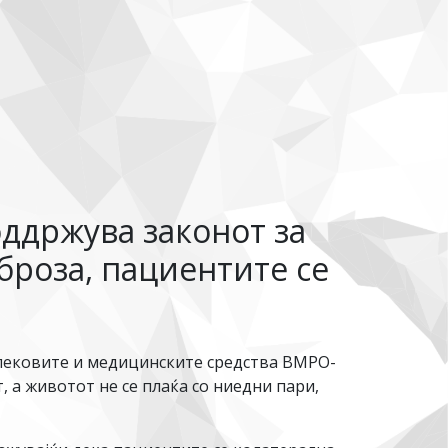
ддржува законот за
броза, пациентите се
 лековите и медицинските средства ВМРО-
, а животот не се плаќа со ниедни пари,