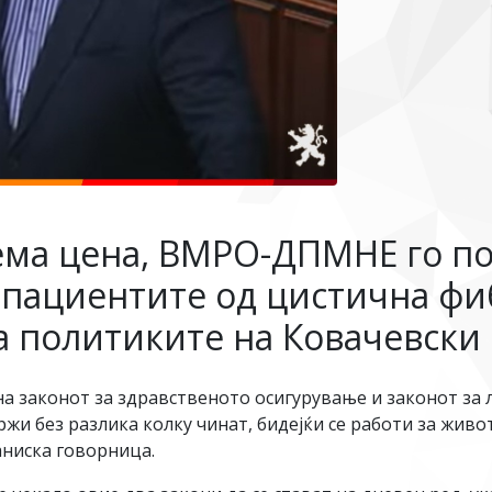
ема цена, ВМРО-ДПМНЕ го по
а пациентите од цистична фи
а политиките на Ковачевски
а законот за здравственото осигурување и законот за
и без разлика колку чинат, бидејќи се работи за живот
аниска говорница.