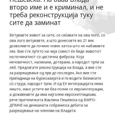
второ име и е криминал, и не
треба реконструкција туку
сите да заминат
Ветувавте живот за сите, се сеќавате на ова лого, со
ова лого ветувавте, а што донесовте во 21 век
дозволивте да почине човек затоа што не набавивте
лек. Вие сте луѓето на чија совест ќе биде животот
на починатиот со цистична фиброза. Која
нечовечност, насмеани, дотерани, а народот трпи за
леб. Предлагате реконструкција на Влада, а вие сте
за разрешување од прв до последен. Ако вие сте
припадници на буржоазијата и ги водите бизнисите
со струја, народот трпи. И од ЕУ интеграцијата нема
ништо, иако устите ви беа полни со евроинтеграции,
а доживеавте да има најголем евроскептицизам,
рече пратеничката Жаклина Пешевска од ВМРО-
ДПМНЕ на денешната собраниска дебата за
разрешување на членови на Владата.