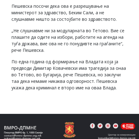
Пешевска посочи дека ова е разрешување на
министерот за здравство, Беким Сали, а не
слушнавме ништо за состојбите во здравството.
„Не слушнавме ни за модуларната во Тетово. Вие се
плашите да одите на избори, работите на агенда на
туѓа држава, вие ова не го понудивте на граѓаните“,
рече Пешевска.
По една година од формирање на Владата која ја
предводи Димитар Ковачевски има трагедија за онаа
во Тетово, во Бугарија, рече Пешевска, но заклучи
таа дека немаме никаква одговорност. Пешевска
укажа дека криминал е второ име на оваа Влада.