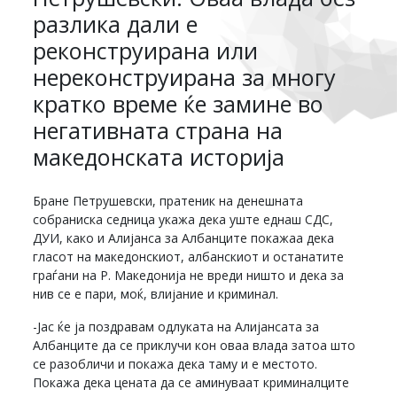
разлика дали е
реконструирана или
нереконструирана за многу
кратко време ќе замине во
негативната страна на
македонската историја
Бране Петрушевски, пратеник на денешната
собраниска седница укажа дека уште еднаш СДС,
ДУИ, како и Алијанса за Албанците покажаа дека
гласот на македонскиот, албанскиот и останатите
граѓани на Р. Македонија не вреди ништо и дека за
нив се е пари, моќ, влијание и криминал.
-Јас ќе ја поздравам одлуката на Алијансата за
Албанците да се приклучи кон оваа влада затоа што
се разобличи и покажа дека таму и е местото.
Покажа дека цената да се аминуваат криминалците