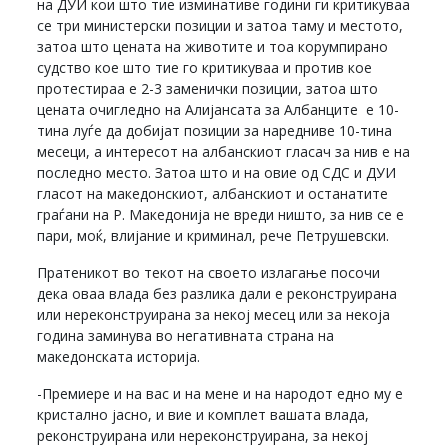
на ДУИ кои што тие изминативе години ги критикуваа
се три министерски позиции и затоа таму и местото,
затоа што цената на животите и тоа корумпирано
судство кое што тие го критикуваа и против кое
протестираа е 2-3 заменички позиции, затоа што
цената очигледно на Алијансата за Албанците е 10-
тина луѓе да добијат позиции за наредниве 10-тина
месеци, а интересот на албанскиот гласач за нив е на
последно место. Затоа што и на овие од СДС и ДУИ
гласот на македонскиот, албанскиот и останатите
граѓани на Р. Македонија не вреди ништо, за нив се е
пари, моќ, влијание и криминал, рече Петрушевски.
Пратеникот во текот на своето излагање посочи
дека оваа влада без разлика дали е реконструирана
или нереконструирана за некој месец или за некоја
година заминува во негативната страна на
македонската историја.
-Премиере и на вас и на мене и на народот едно му е
кристално јасно, и вие и комплет вашата влада,
реконструирана или нереконструирана, за некој