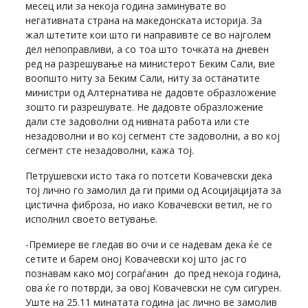
месец или за некоја година заминувате во
негативната страна на македонската историја. За
жал штетите кои што ги направивте се во најголем
дел непоправливи, а со тоа што точката на дневен
ред на разрешување на министерот Беким Сали, вие
воопшто ниту за Беким Сали, ниту за останатите
министри од Алтернатива не дадовте образложение
зошто ги разрешувате. Не дадовте образложение
дали сте задоволни од нивната работа или сте
незадоволни и во кој сегмент сте задоволни, а во кој
сегмент сте незадоволни, кажа тој.
Петрушевски исто така го потсети Ковачевски дека
тој лично го замолил да ги прими од Асоцијацијата за
цистична фиброза, но иако Ковачевски ветил, не го
исполнил своето ветување.
-Премиере ве гледав во очи и се надевам дека ќе се
сетите и барем оној Ковачевски кој што јас го
познавам како мој сограѓанин до пред некоја година,
ова ќе го потврди, за овој Ковачевски не сум сигурен.
Уште на 25.11 минатата година јас лично ве замолив