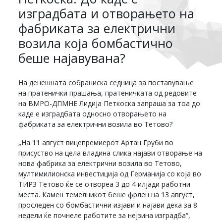
изградбата и отворањето на
фабриката за електрични
возила која бомбастично
беше најавувана?
На денешната собраниска седница за поставување
на пратенички прашања, пратеничката од редовите
на ВМРО-ДПМНЕ Лидија Петкоска запраша за тоа до
каде е изградбата односно отворањето на
фабриката за електрични возила во Тетово?
„На 11 август вицепремиерот Артан Груби во
присуство на цела владина слика најави отворање на
нова фабрика за електрични возила во Тетово,
мултимилионска инвестиција од Германија со која во
ТИРЗ Тетово ќе се отвореа 3 до 4 илјади работни
места. Камен темелникот беше фрлен на 13 август,
проследен со бомбастични изјави и најави дека за 8
недели ќе почнеле работите за нејзина изградба“,