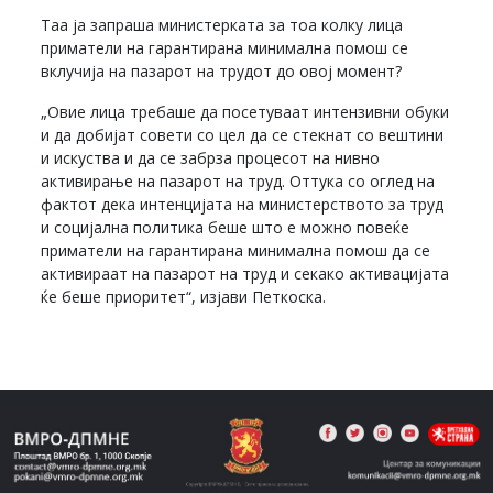
Таа ја запраша министерката за тоа колку лица
приматели на гарантирана минимална помош се
вклучија на пазарот на трудот до овој момент?
„Овие лица требаше да посетуваат интензивни обуки
и да добијат совети со цел да се стекнат со вештини
и искуства и да се забрза процесот на нивно
активирање на пазарот на труд. Оттука со оглед на
фактот дека интенцијата на министерството за труд
и социјална политика беше што е можно повеќе
приматели на гарантирана минимална помош да се
активираат на пазарот на труд и секако активацијата
ќе беше приоритет“, изјави Петкоска.