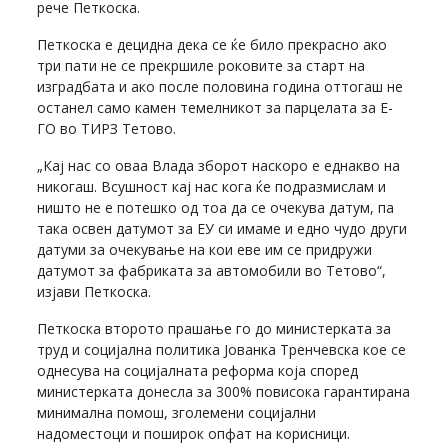
рече Петкоска.
Петкоска е децидна дека се ќе било прекрасно ако
три пати не се прекршиле роковите за старт на
изградбата и ако после половина година оттогаш не
останел само камен темелникот за парцелата за Е-
ГО во ТИРЗ Тетово.
„Кај нас со оваа Влада зборот наскоро е еднакво на
никогаш. Всушност кај нас кога ќе подразмислам и
ништо не е потешко од тоа да се очекува датум, па
така освен датумот за ЕУ си имаме и едно чудо други
датуми за очекување на кои еве им се придружи
датумот за фабриката за автомобили во Тетово“,
изјави Петкоска.
Петкоска второто прашање го до министерката за
труд и социјална политика Јованка Тренчевска кое се
однесува на социјалната реформа која според
министерката донесла за 300% повисока гарантирана
минимална помош, зголемени социјални
надоместоци и поширок опфат на корисници.