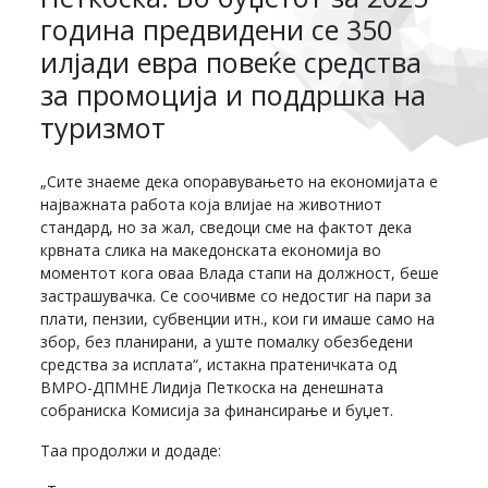
година предвидени се 350
илјади евра повеќе средства
за промоција и поддршка на
туризмот
„Сите знаеме дека опоравувањето на економијата е
најважната работа која влијае на животниот
стандард, но за жал, сведоци сме на фактот дека
крвната слика на македонската економија во
моментот кога оваа Влада стапи на должност, беше
застрашувачка. Се соочивме со недостиг на пари за
плати, пензии, субвенции итн., кои ги имаше само на
збор, без планирани, а уште помалку обезбедени
средства за исплата“, истакна пратеничката од
ВМРО-ДПМНЕ Лидија Петкоска на денешната
собраниска Комисија за финансирање и буџет.
Таа продолжи и додаде: