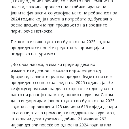
„Токму од овие причини, со самото превземање на
власта, започна процесот на стабилизирање на
јавните финансии, со усвојувањето на ребалансот за
2024 година кој ја наметна потребата од буквално
воена дисциплина при трошењето на народните
пари“, рече Петкоска.
Петкоска истакна дека во буџетот за 2025 година
предвидени се повеќе средства за промоција и
поддршка на туризмот.
„Во оваа насока, а имајќи предвид дека во
изминатите денови се кажаа најголем дел од
бројките, главните цели на предлог буџетот и се е
предвидено со него за следната 2025 година, јас ќе
се фокусирам само на делот којшто се однесува на
растот и развојот на македонскиот туризам. Сакам
да ја информирам јавноста дека во буџетот за 2025
година се предвидени 123 милиони 619 илјади денари
за агенцијата за промоција и поддршка на туризмот,
што значи дека туризмот добива 21 милион 262
илјади денари повеќе во однос на 2024 година или