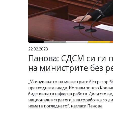
22.02.2023
Панова: СДСМ си ги 
на министрите без р
„Укинувањето на министрите без ресор б
претходната влада. Не знам зошто Коваче
биде вашата најлесна работа. Дали сте ви
национална стратегија за соработка со д
немате погледнато“, нагласи Панова.