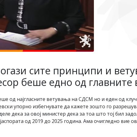
погази сите принципи и вет
есор беше едно од главните
еше од најгласните ветувања на СДСМ но и еден од кл
вски упорно избегнувате да кажете зошто го разрешува
деле дека за овој министер дека за тоа што тој бил зад
ијаспората од 2019 до 2025 година. Ама очигледно вие о