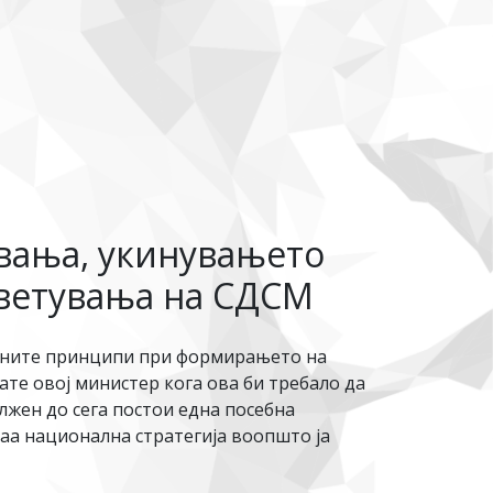
увања, укинувањето
 ветувања на СДСМ
учните принципи при формирањето на
те овој министер кога ова би требало да
олжен до сега постои една посебна
ваа национална стратегија воопшто ја