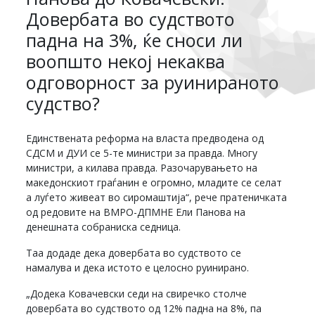
Довербата во судството
падна на 3%, ќе сноси ли
воопшто некој некаква
одговорност за руинираното
судство?
Единствената реформа на власта предводена од
СДСМ и ДУИ се 5-те министри за правда. Многу
министри, а килава правда. Разочарувањето на
македонскиот граѓанин е огромно, младите се селат
а луѓето живеат во сиромаштија“, рече пратеничката
од редовите на ВМРО-ДПМНЕ Ели Панова на
денешната собраниска седница.
Таа додаде дека довербата во судството се
намалува и дека истото е целосно руинирано.
„Додека Ковачевски седи на свиречко столче
довербата во судството од 12% падна на 8%, па