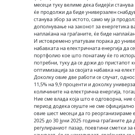
месеци туку велиме дека бидејќи станува
ќе продолжи да биде универзален снабдув
станува збор за истото, само му ја продо
дополнување на законот за енергетика ва
наплаќана на граѓаните, ќе биде наплаќа
И истовремено упатувам порака до униве
набавката на електричната енергија да с
портфолио кое што понатаму ќе го испора
потребни, туку да се држи до пристапот к
оптимизација за својата набавка на елект
Доколку овие две работи се случат, одно
11,5% на 9,9 проценти и доколку универ
количините на електрична енергија, тогаш
Ние сме влада која што е одговорна, ние 
период додека сеуште не сме официјално 
овие шест месеци да го реорганизираме 
2025 до 30 јуни 2025 година граѓаните да 
регулираниот пазар, поевтини сметки за 