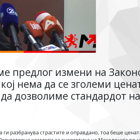
е предлог измени на Законо
кој нема да се зголеми ценат
 да дозволиме стандардот на
 ги разбранува страстите и оправдано, тоа беше цената