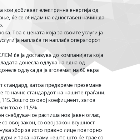
а кои добиваат електрична енергија од
вање, ќе се обидам на едноставен начин да
о.
а. Тоа е цената која за своите услуги ја
 услуги ја наплаќа ги наплаќа операторот
ЛЕМ ќе ја доставува до компанијата која
владата донесла одлука на една од
онеле одлука да ја зголемат на 60 евра
от стандард, затоа предвреме преземаме
ќе го начне стандардот на нашите граѓани.
,115. Зошто со овој коефициент, затоа
ли тоа е 11,5%.
н снабдувач се распиша нов јавен оглас,
со овој закон, со овој закон всушност
нува збор за исто правно лице повторно
ури и така натаму нешто што ќе трае со