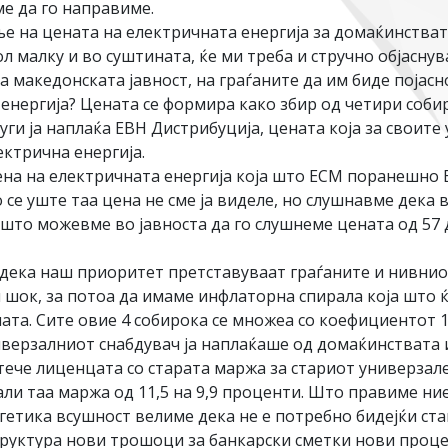
е да го направиме.
е на цената на електричната енергија за домаќинстват
л малку и во суштината, ќе ми треба и стручно објасну
а македонската јавност, на граѓаните да им биде појасн
нергија? Цената се формира како збир од четири собирок
уги ја наплаќа ЕВН Дистрибуција, цената која за своите
ектрична енергија.
ена на електричната енергија која што ЕСМ поранешно Е
се уште таа цена не сме ја виделе, но слушнавме дека 
 што можевме во јавноста да го слушнеме цената од 57 д
 дека наш приоритет претставуваат граѓаните и нивни
н шок, за потоа да имаме инфлаторна спирала која што 
ата. Сите овие 4 собирока се множеа со коефициентот 1
верзалниот снабдувач ја наплаќаше од домаќинствата и
тече лиценцата со старата маржа за стариот универзале
ли таа маржа од 11,5 на 9,9 проценти. Што правиме ние 
етика всушност велиме дека не е потребно бидејќи ста
руктура нови трошоци за банкарски сметки нови процед