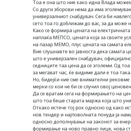
Тоа е она што ние како идна Влада можем
Со други зборови нема да има зголемувањ
универзалниот снабдувач. Сега би навлего
сето тоа го доближам до вас, за да може н
Како се формира цената на електричната е
наплаќа МЕПСО, цената која за своите усл
на пазар МЕМО, плус цената на самата ел
Вие слушнавте во јавноста дека самата ц
што е универзален снабдувач, официјално 
седниците таа цена да се зголеми. Од тоа
за мегават час, ќе видиме дали е тоа така.
Но, бидејќи ние сме внимателни рековме
мерки со кои не би се случил овој ценове
Да се вратам сега на формирањето на цен
што тоа беше старата маржа која што уни
Откако истече тој рок односно од како ис
нов тендер и најповолната понуда ја нама
односно дополнување на законот за енерг
формирање на ново правно лице, нова ст