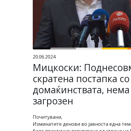
20.06.2024
Мицкоски: Поднесовм
скратена постапка со 
домаќинствата, нема
загрозен
Почитувани,
Изминатите денови во јавноста една тема