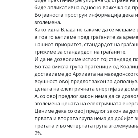
биде практично регулирана од страна на 
биде апликативна односно важечка од прв
Во јавноста проструи информација дека и
зголемена.
Како идна Влада не сакаме да се мешаме 
а тоа го ветивме пред граѓаните за врем
нашиот приоритет, стандардот на граѓани
грижиме за стандардот на граѓаните.
И да не дозволиме истиот тој стандард п
Во таа смисла група пратеници од Коали
доставивме до Архивата на македонското
всушност овој предлог закон за дополнув
цената на електричната енергија за дома
А, со овој предлог закон нема да се доз
зголемена цената на електричната енерги
Цениме дека со овој предлог закон за до
првата и втората група нема да добијат з
третата и во четвртата група зголемувањ
2%.