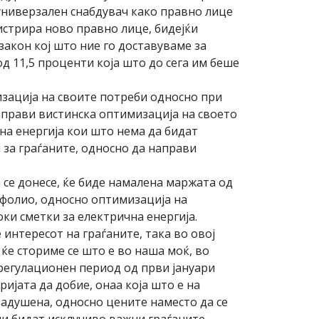
 универзален снабдувач како правно лице
истрира ново правно лице, бидејќи
 закон кој што ние го доставуваме за
д 11,5 проценти која што до сега им беше
зација на своите потреби односно при
направи вистинска оптимизација на своето
на енергија кои што нема да бидат
н за граѓаните, односно да направи
 се донесе, ќе биде намалена маржата од
тфолио, односно оптимизација на
оки сметки за електрична енергија.
 интересот на граѓаните, така во овој
ќе сториме се што е во наша моќ, во
 регулационен период од први јануари
ријата да добие, онаа која што е на
задушена, односно цените наместо да се