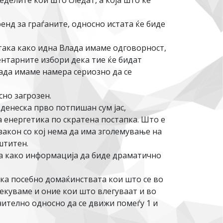
делите кои што следат, а која што ќе
нд за граѓаните, односно истата ќе биде
 така како идна Влада имаме одговорност,
ентарните избори дека тие ќе бидат
ада имаме намера сериозно да се
сно загрозен.
денеска прво потпишан сум јас,
 енергетика по скратена постапка. Што е
закон со кој нема да има зголемување на
штитен.
ста како информација да биде драматично
пка посебно домаќинствата кои што се во
чекуваме и оние кои што влегуваат и во
чително односно да се движи помеѓу 1 и