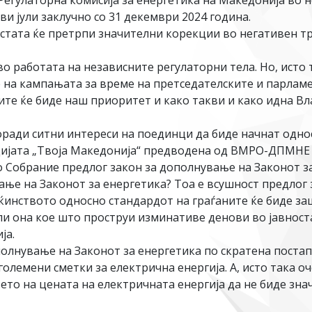
Регулаторна комисија за енергетика на Македонија во не
и јули заклучно со 31 декември 2024 година.
стата ќе претрпи значителни корекции во негативен тре
во работата на независните регулаторни тела. Но, исто
е на кампањата за време на претседателските и парлам
те ќе биде наш приоритет и како такви и како идна Вл
оради ситни интереси на поединци да биде начнат одно
цијата „Твоја Македонија“ предводена од ВМРО-ДПМНЕ 
 Собрание предлог закон за дополнување на Законот за
ање на Законот за енергетика? Тоа е всушност предлог 
ќинството односно стандардот на граѓаните ќе биде за
воли она кое што проструи изминативе денови во јавно
ја.
полнување на Законот за енергетика по скратена поста
големени сметки за електрична енергија. А, исто така о
ето на цената на електричната енергија да не биде зна