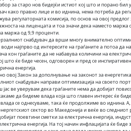
 збор за старо нов бидејќи истиот кој што и порано бил
ач како правно лице и во иднина, нема потреба да рег
лжува регулаторната комисија, по основ на овој предлог
жноста на лиценцата и тоа значи дека наместо маржа о
на маржа од 9,9 проценти.
рзалниот снабдувач да врши многу внимателно оптими
е води најпрво од интересите на граѓаните а потоа да 
ча кон граѓаните да не набавува количини на електрич
ој што ќе биде чесен, одговорен и пред се инспиративе
рична енергија.
сно овој Закон за дополнување на законот за енергетика
залниот снабдувач направи оптимизација на своето пор
 јас ве уверувам дека граѓаните нема да добијат повис
сакаме да бидеме влада која што главен интерес ќе биде
влада се однесуваме, така ќе продолжиме во иднина. А, 
енергетскиот сектор во Македонија и веќе во следниот
добијат поевтини сметки за електрична енергија, индуст
електрична енергија. На тој начин инфлацијата ќе биде 