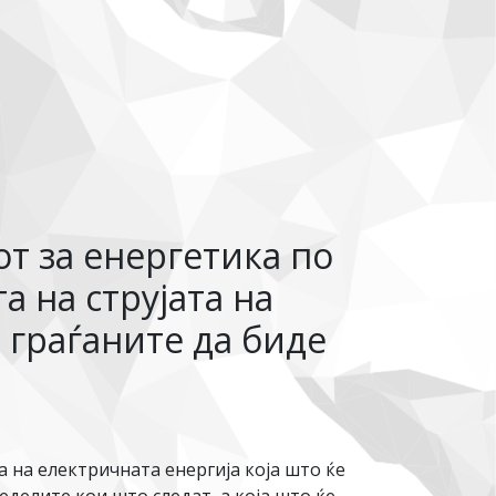
т за енергетика по
а на струјата на
 граѓаните да биде
 на електричната енергија која што ќе