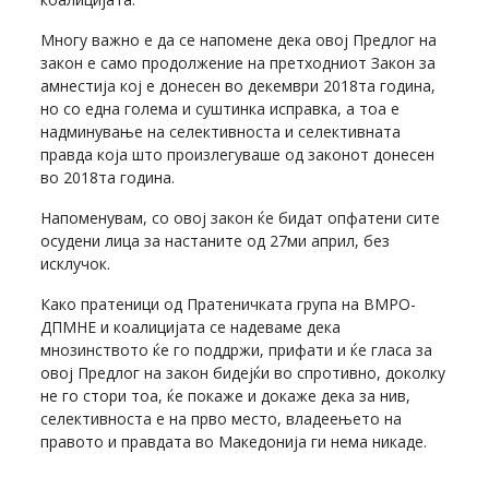
Многу важно е да се напомене дека овој Предлог на
закон е само продолжение на претходниот Закон за
амнестија кој е донесен во декември 2018та година,
но со една голема и суштинка исправка, а тоа е
надминување на селективноста и селективната
правда која што произлегуваше од законот донесен
во 2018та година.
Напоменувам, со овој закон ќе бидат опфатени сите
осудени лица за настаните од 27ми април, без
исклучок.
Како пратеници од Пратеничката група на ВМРО-
ДПМНЕ и коалицијата се надеваме дека
мнозинството ќе го поддржи, прифати и ќе гласа за
овој Предлог на закон бидејќи во спротивно, доколку
не го стори тоа, ќе покаже и докаже дека за нив,
селективноста е на прво место, владеењето на
правото и правдата во Македонија ги нема никаде.