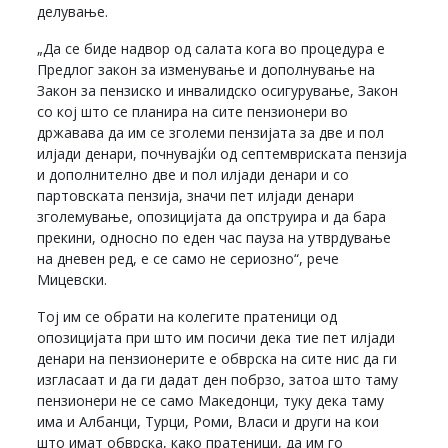
делување.
„Да се биде надвор од салата кога во процедура е
Предлог закон за изменување и дополнување на
Закон за пензиско и инвалидско осигурување, Закон
со кој што се планира на сите пензионери во
државава да им се зголеми пензијата за две и пол
илјади денари, почнувајќи од септемвриската пензија
и дополнително две и пол илјади денари и со
партовската пензија, значи пет илјади денари
зголемување, опозицијата да опструира и да бара
прекини, односно по еден час пауза на утврдување
на дневен ред, е се само не сериозно“, рече
Мицевски.
Тој им се обрати на колегите пратеници од
опозицијата при што им посичи дека тие пет илјади
денари на пензионерите е обврска на сите нис да ги
изгласаат и да ги дадат ден побрзо, затоа што таму
пензионери не се само Македонци, туку дека таму
има и Албанци, Турци, Роми, Власи и други на кои
што имат обврска, како пратеници, да им го