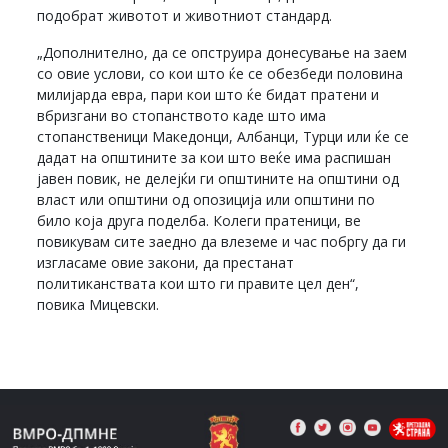
подобрат животот и животниот стандард.
„Дополнително, да се опструира донесување на заем
со овие услови, со кои што ќе се обезбеди половина
милијарда евра, пари кои што ќе бидат пратени и
вбризгани во стопанството каде што има
стопанственици Македонци, Албанци, Турци или ќе се
дадат на општините за кои што веќе има распишан
јавен повик, не делејќи ги општините на општини од
власт или општини од опозиција или општини по
било која друга поделба. Колеги пратеници, ве
повикувам сите заедно да влеземе и час побргу да ги
изгласаме овие закони, да престанат
политиканствата кои што ги правите цел ден“,
повика Мицевски.