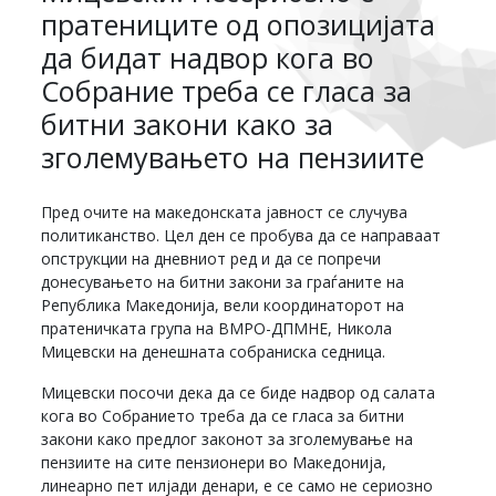
пратениците од опозицијата
да бидат надвор кога во
Собрание треба се гласа за
битни закони како за
зголемувањето на пензиите
Пред очите на македонската јавност се случува
политиканство. Цел ден се пробува да се направaат
опструкции на дневниот ред и да се попречи
донесувањето на битни закони за граѓаните на
Република Македонија, вели координаторот на
пратеничката група на ВМРО-ДПМНЕ, Никола
Мицевски на денешната собраниска седница.
Мицевски посочи дека да се биде надвор од салата
кога во Собранието треба да се гласа за битни
закони како предлог законот за зголемување на
пензиите на сите пензионери во Македонија,
линеарно пет илјади денари, е се само не сериозно