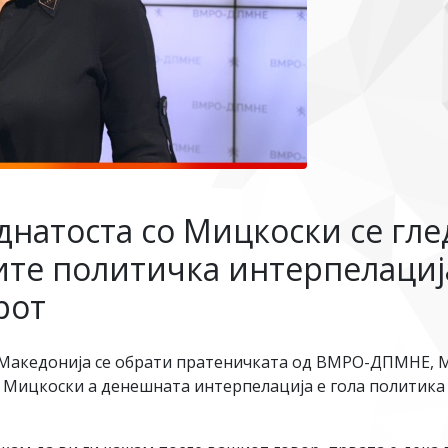
днатоста со Мицкоски се гл
ите политичка интерпелација
рот
Македонија се обрати пратеничката од ВМРО-ДПМНЕ, М
 Мицкоски а денешната интерпелација е гола политика 