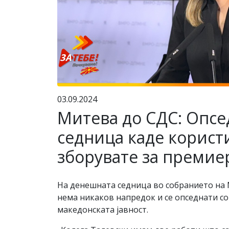
03.09.2024
Митева до СДС: Опсе
седница каде корист
зборувате за премие
На денешната седница во собранието на 
нема никаков напредок и се опседнати со
македонската јавност.