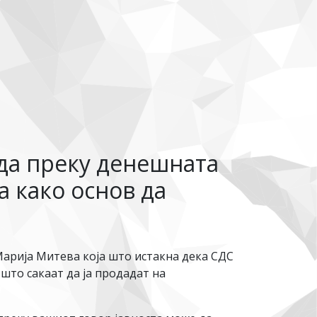
еда преку денешната
 како основ да
арија Митева која што истакна дека СДС
што сакаат да ја продадат на