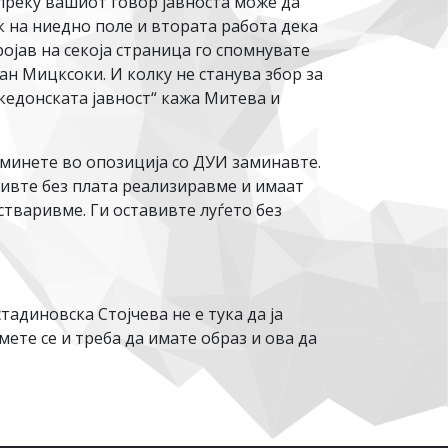
 преку вашиот говор јавноста може да
к на ниедно поле и втората работа дека
ојав на секоја страница го спомнувате
ан Мицксоки. И колку не станува збор за
акедонската јавност“ кажа Митева и
заминете во опозиција со ДУИ заминавте.
вивте без плата реализиравме и имаат
стваривме. Ги оставивте луѓето без
адиновска Стојчева не е тука да ја
ете се и треба да имате образ и ова да