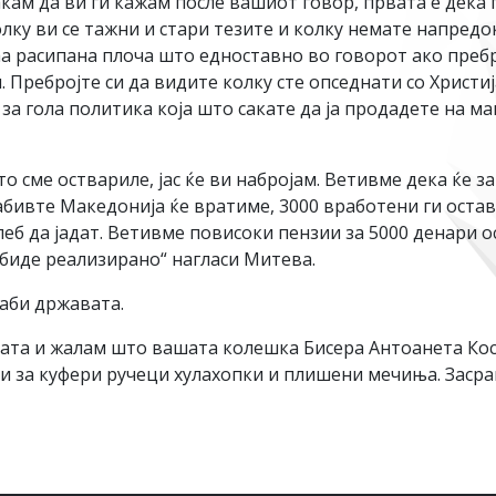
кам да ви ги кажам после вашиот говор, првата е дека
олку ви се тажни и стари тезите и колку немате напредо
аа расипана плоча што едноставно во говорот ако пребр
 Пребројте си да видите колку сте опседнати со Христиј
за гола политика која што сакате да ја продадете на м
о сме оствариле, јас ќе ви набројам. Ветивме дека ќе 
абивте Македонија ќе вратиме, 3000 вработени ги оста
еб да јадат. Ветивме повисоки пензии за 5000 денари о
 биде реализирано“ нагласи Митева.
раби државата.
ата и жалам што вашата колешка Бисера Антоанета Кост
 за куфери ручеци хулахопки и плишени мечиња. Засрам