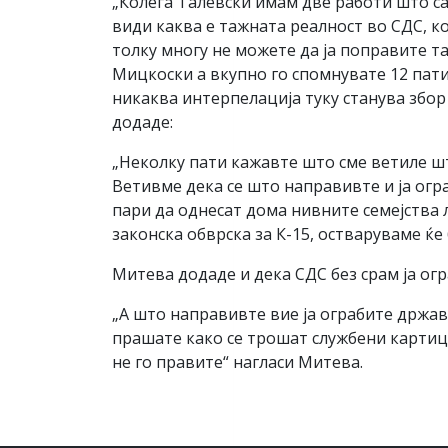
„Колега Талевски имам две работи што са
види каква е тажната реалност во СДС, к
толку многу не можете да ја поправите т
Мицкоски а вкупно го спомнувате 12 пати.
никаква интерпелација туку станува збор 
додаде:
„Неколку пати кажавте што сме ветиле шт
Ветивме дека се што направивте и ја огр
пари да однесат дома нивните семејства л
законска обврска за К-15, остваруваме ќе
Митева додаде и дека СДС без срам ја ог
„А што направивте вие ја ограбите држав
прашате како се трошат службени картици
не го правите“ нагласи Митева.