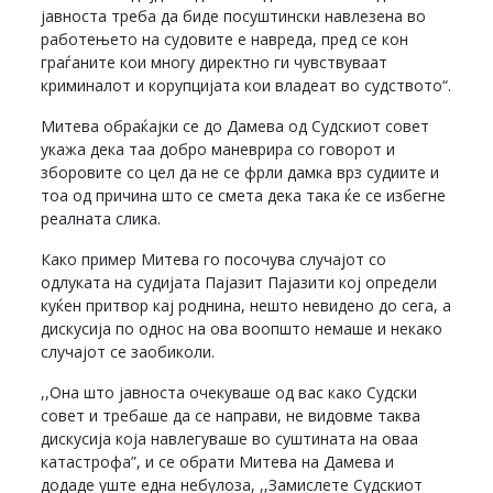
јавноста треба да биде посуштински навлезена во
работењето на судовите е навреда, пред се кон
граѓаните кои многу директно ги чувствуваат
криминалот и корупцијата кои владеат во судството“.
Митева обраќајки се до Дамева од Судскиот совет
укажа дека таа добро маневрира со говорот и
зборовите со цел да не се фрли дамка врз судиите и
тоа од причина што се смета дека така ќе се избегне
реалната слика.
Како пример Митева го посочува случајот со
одлуката на судијата Пајазит Пајазити кој определи
куќен притвор кај роднина, нешто невидено до сега, а
дискусија по однос на ова воопшто немаше и некако
случајот се заобиколи.
,,Она што јавноста очекуваше од вас како Судски
совет и требаше да се направи, не видовме таква
дискусија која навлегуваше во суштината на оваа
катастрофа”, и се обрати Митева на Дамева и
додаде уште една небулоза, ,,Замислете Судскиот