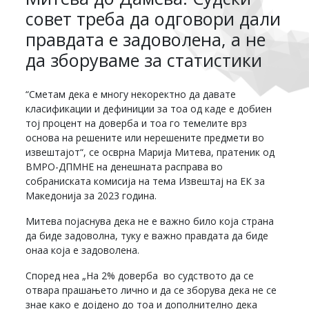
совет треба да одговори дали
правдата е задоволена, а не
да зборуваме за статистики
“Сметам дека е многу некоректно да давате
класификации и дефиниции за тоа од каде е добиен
тој процент на доверба и тоа го темелите врз
основа на решените или нерешените предмети во
извештајот“, се осврна Марија Митева, пратеник од
ВМРО-ДПМНЕ на денешната расправа во
собраниската комисија на тема Извештај на ЕК за
Македонија за 2023 година.
Митева појаснува дека не е важно било која страна
да биде задоволна, туку е важно правдата да биде
онаа која е задоволена.
Според неа „На 2% доверба во судството да се
отвара прашањето лично и да се зборува дека не се
знае како е дојдено до тоа и дополнително дека