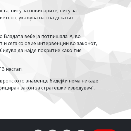
ста, ниту за новинарите, ниту за
ветено, укажува на тоа дека во
о Владата веќе ја потпишала. А, во
 и сега со овие интервенции во законот,
обидува да најде покритие како тие
В настап.
 европското знаменце бидејќи нема никаде
фициран закон за стратешки изведувач“,