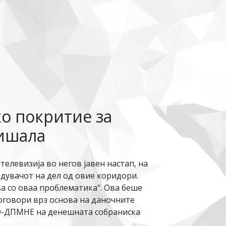
о покритие за
пишала
телевизија во негов јавен настап, на
дувачот на дел од овие коридори.
ва со оваа проблематика“. Ова беше
оговори врз основа на даночните
РО-ДПМНЕ на денешната собраниска