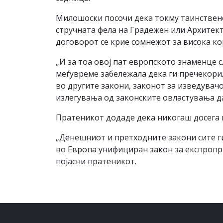
Милошоски посочи дека токму таинственос
стручната фела на Градежен или Архитект
договорот се крие сомнежот за висока ко
„И за тоа овој пат европското знаменце с
меѓувреме забележала дека ги пречекори
во другите закони, законот за изведувачо
излегувања од законските овластувања да 
Пратеникот додаде дека никогаш досега м
„Денешниот и претходните закони сите ги
во Европа унифициран закон за експропри
појасни пратеникот.