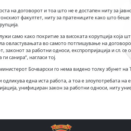
та на договорот и тоа што не е достапен ниту за јавно
онскиот факултет, ниту за пратениците како што беше 
рупција.
лужи само како покритие за високата корупција која шт
ла овластувањата во самото потпишување на договорот
т, законот за работни односи, експропријација и сл. се 
ги санира“, нагласи тој.
инистерот Бочварски го нема видено толку збунет на Т
 одликува една иста работа, а тоа е злоупотребата на
јација, унифициран закон за работни односи, ниту уни