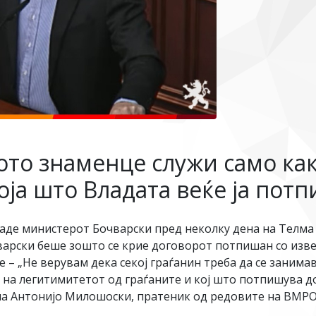
то знаменце служи само как
оја што Владата веќе ја пот
а даде министерот Бочварски пред неколку дена на Телма 
арски беше зошто се крие договорот потпишан со изве
– „Не верувам дека секој граѓанин треба да се занима
 на легитимитетот од граѓаните и кој што потпишува д
акна Антонијо Милошоски, пратеник од редовите на ВМ