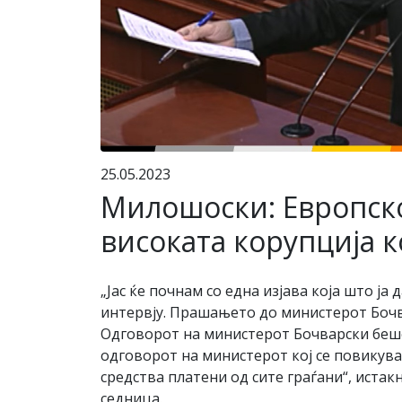
25.05.2023
Милошоски: Eвропско
високата корупција к
„Јас ќе почнам со една изјава која што ј
интервју. Прашањето до министерот Бочв
Одговорот на министерот Бочварски беше 
одговорот на министерот кој се повикува
средства платени од сите граѓани“, ист
седница.