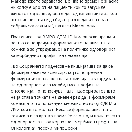
Македонското здравство. Во нивно време не знаеме
ни колку е бројот на пациенти кои го загубиле
животот од канцер, ова е дел од извештаите за кои
што вие не сакате да бидат разгледани на оваа
собраниска седница“, нагласи Милошоски.
Пратеникот од ВМРО-ДПМНЕ, Милошоски праша и
зошто се попречува формирањето на анкетната
комисија за утврдување на политичка одговорност
за морбидниот профит на онкологија.
„Во Собранието поднесовме иницијатива за да се
формира анкетна комисија, кој го попречува
формирањето на анкетната комисија за утврдување
на одговорноста за морбидниот профит на
онкологија. Го попречува Талат Џафери затоа што
не ја става точката на дневен ред да ја формираме
комисијата, го попречува мнозинството од СДСМ и
ДУИ кои што молчат. Нека се формира анкетната
комисија и за кратко време ќе се утврди политичката
одговорност за тоа кој правел морбиден профит на
Онкологија“, посочи Милошоски.