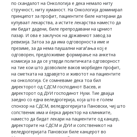
по скандалот на Онкологија е дека немало ниту
стручност, ниту хуманост. На Онкологија доминирал
принципот за профит, пациентите биле натерани да
купуваат лекарства, а истите лекарства наместо да
им бидат дадени, биле препродавани на црниот
пазар. И ова е заклучок на државниот завод за
ревизија. Затоа за да има одговорноста име и
презиме, за да нема паушални нагаѓања кој е
одговорен, предложивме формирање на анкетна
комисија за да се утврди политичката одговорност
на тие кои што дозволиле ваков морбиден профит,
на сметката на здравјето и животот на пациентите
на онкологија. Се сомневаме дека тоа бил
директорот од СДСМ господинот Васев, и
директорот од ДУИ господинот Нухи. Тие двајца
заедно со една веледрогерија, која што е голем
спонзор на СДСМ, веледрогеријата Пановски, чиј што
сопственик има и ќерка директор на клиниките,
наместо да бидат лекари на пациентите од канцер,
директорите на СДСМ и ДУИ и сопственикот на
веледрогеријата Пановски биле канцерот во