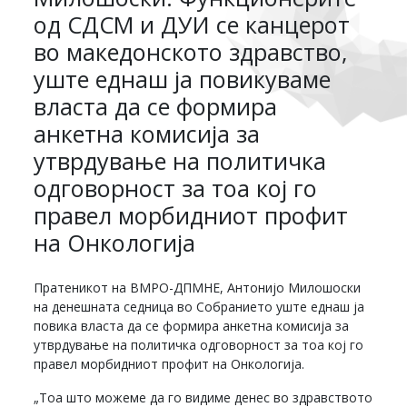
од СДСМ и ДУИ се канцерот
во македонското здравство,
уште еднаш ја повикуваме
власта да се формира
анкетна комисија за
утврдување на политичка
одговорност за тоа кој го
правел морбидниот профит
на Онкологија
Пратеникот на ВМРО-ДПМНЕ, Антонијо Милошоски
на денешната седница во Собранието уште еднаш ја
повика власта да се формира анкетна комисија за
утврдување на политичка одговорност за тоа кој го
правел морбидниот профит на Онкологија.
„Тоа што можеме да го видиме денес во здравството