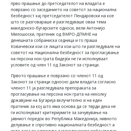
прво прашање до претседателот на владата е
поврзано со заседанието на советот за национална
безбедност кај претседателот Пендаровски на кое
што се разговараше и разгледуваше оваа тема
македонско-бугарските односи, вели Антонијо
Милошоски, пратеник од ВМРО-ДПМНЕ на
денешната собраниска седница и го праша
Ковачевски кои се лицата кои што ги разгледувале на
советот на Национална безбедност за прогласување
на персона нон грата бидејќи не ги исполнуваат
условите од член 11 од Законот за странци.
Првото прашање е поврзано со членот 11 од
Законот за странци односно дали владата согласно
членот 11 ја разгледувала препораката за
прогласување на персона нон грата на неколку
државјани на Бугарија вклучително и на еден
пратеник за кој што има основа да се тврди дека не
ги исполнуваат критериумите за зачувување на
јавниот поредок во Република Македонија, нивното
делување е спротивно националната безбедност а
исто така ги загрозува и македонските меѓународни