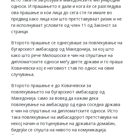
односи. И прашањето е дали и кога ќе се разгледува
ова прашање и кои лица до сега сте ги имале во
предвид како лица кои што претставуваат ризик и не
ги исполнуваат условите од член 11 од Законот за
странци.
Второто прашање се однесуваше за повлекување на
бугарскиот амбасадор од Македонија, за кој што
како што рече Милошоски е чин на спуштање на
дипломатските односи меѓу двете држави и го праша
Ковачевски кој е неговиот став по однос на овие
случувања.
Второто прашање е до Ковачевски за
повлекувањето на бугарскиот амбасадор од
Македонија. само за вовед да кажам дека
повлекување на амбасадор од една соседна држава
е чин на спуштање на дипломатските односи. Исто
така повлекување на амбасадорот претставува на
некој начин и потценување на државата-домаќин,
бидејќи се спушта на нивото на комуникација.