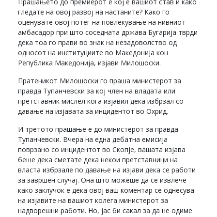
Прашањето до премиерот е кој е вашиот став и како
гледате на овој развој на настаните? Како го
оценувате овој потег на повлекување на нивниот
амбасадор при што соседната држава Бугарија тврди
дека тоа го прави во знак на незадоволство од
односот на институциите во Македонија кон
Република Македонија, изјави Милошоски.
Пратеникот Милошоски го праша министерот за
правда Тупанчевски за кој член на владата или
претставник мислел кога изјавил дека избрзал со
давање на изјавата за инцидентот во Охрид.
И третото прашање е до министерот за правда
Тупанчевски. Вчера на една дебатна емисија
поврзано со инцидентот во Скопје, вашата изјава
беше дека сметате дека некои претставници на
власта избрзале по давање на изјави дека се работи
за завршен случај. Она што можеше да се извлече
како заклучок е дека овој ваш коментар се однесува
на изјавите на вашиот колега министерот за
надворешни работи. Но, јас би сакал за да не одиме